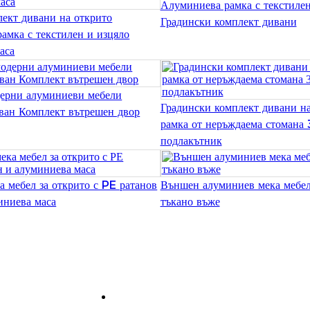
Алуминиева рамка с текстилен
ект дивани на открито
Градински комплект дивани
амка с текстилен и изцяло
аса
ерни алуминиеви мебели
Градински комплект дивани на
ван Комплект вътрешен двор
рамка от неръждаема стомана
подлакътник
а мебел за открито с PE ратанов
Външен алуминиев мека мебел
иниева маса
тъкано въже