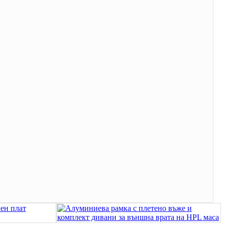
Igbo
አማርኛ
Pilipino
français
Af Soomaali
Shona
Sugbuanon
Euskara
ລາວ
Zulu
Slovenščina