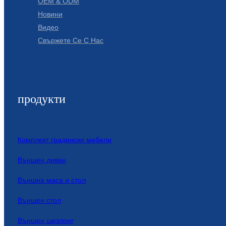
OEM & ODM
Новини
Видео
Свържете Се С Нас
продукти
Комплект градински мебели
Външен диван
Външна маса и стол
Външен стол
Външен шезлонг