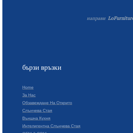
направи
LoFurnitur
бързи връзки
Home
За Нас
Обзавеждане На Открито
Слънчева Стая
Външна Кухня
Интелигентна Слънчева Стая