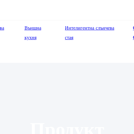
ва
Външна
Интелигентна слънчева
кухня
стая
Продукт