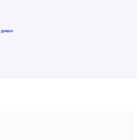
Suomi
lietuvių
svenska
 диван
Eesti
Gaeilgenah
Polski
한국어
Malagasy fiteny
Corsu
èdè Yorùbá
Tiếng Việt
Монгол