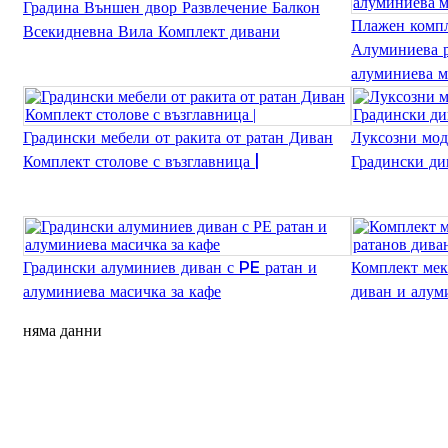
Градина Външен двор Развлечение Балкон
Плажен компл
Всекидневна Вила Комплект дивани
Алуминиева р
алуминиева м
Градински мебели от ракита от ратан Диван
Луксозни мод
Комплект столове с възглавница |
Градински ди
Градински алуминиев диван с PE ратан и
Комплект мек
алуминиева масичка за кафе
диван и алум
няма данни