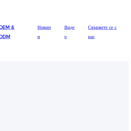
English
OEM &
Новин
Виде
Свържете се с
Ōlelo Hawaiʻi
ODM
и
о
нас
Faasamoa
Maltese
Español
Galego
Português
Frysk
Nederlands
Gàidhlig