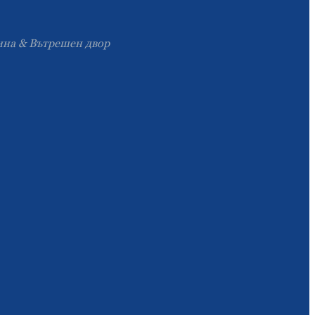
Slovenčina
дина & Вътрешен двор
Српски
Точики
Shqip
Қазақ Тілі
Bosanski
italiano
Кыргызча
Lëtzebuergesch
Magyar
हिन्दी