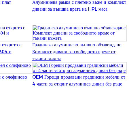
 плат
Алуминиева рамка с плетено въже и комплект
Burmese
дивани за външна врата на HPL маса
Sesotho
čeština
ภาษาไทย
 открито с
Градинско алуминиево външно обзавеждане
 304 и
Комплект дивани за свободното време от
norsk
тъкани въжета
Afrikaans
latviešu valoda‎
 с олефиново
OEM Горещи продавани градински мебели от
4 части за открит алуминиев диван без ръце
ქართველი
Xhosa
Latin
Hausa