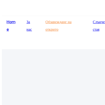
Hom
За
Обзавеждане на
Слънче
e
нас
открито
стая