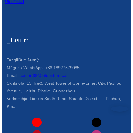
Беларуская
Úti sólstóll
ਪੰਜਾਬੀ
বাংলা
dansk
_Letur:
മലയാളം
मराठी
Tengiliður: Jenný
Múgur. / WhatsApp: +86 18927579085
ಕನ್ನಡ
Email::
export02@lofurniture.com
ગુજરાતી
Skrifstofa: 13. hæð, West Tower of Gome-Smart City, Pazhou
Avenue, Haizhu District, Guangzhou
ଓଡ଼ିଆ
Verksmiðja: Lianxin South Road, Shunde District, Foshan,
Kína
Basa Jawa
bahasa Indonesia
Sundanese