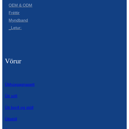
OEM & ODM
Íslenska
Fréttir
Hrvatski
Myndband
_Letur:
Македонски
سنڌي
русский
Vörur
اردو
יידיש
Útihúsgagnasett
Українська
Úti sófi
தமிழ்
Úti borð og stóll
български
తెలుగు
Útistóll