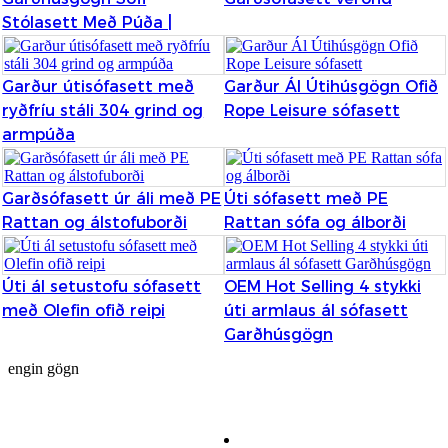
Stólasett Með Púða |
Burmese
Sesotho
Garður útisófasett með
Garður Ál Útihúsgögn Ofið
čeština
ryðfríu stáli 304 grind og
Rope Leisure sófasett
armpúða
ภาษาไทย
norsk
Garðsófasett úr áli með PE
Úti sófasett með PE
Afrikaans
Rattan og álstofuborði
Rattan sófa og álborði
latviešu valoda‎
Úti ál setustofu sófasett
OEM Hot Selling 4 stykki
ქართველი
með Olefin ofið reipi
úti armlaus ál sófasett
Garðhúsgögn
Xhosa
engin gögn
Latin
Hausa