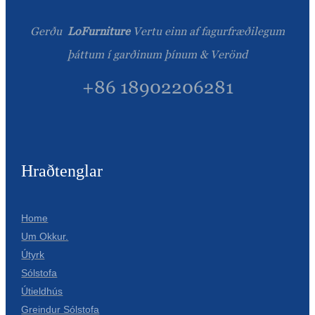
Slovenčina
Gerðu
LoFurniture
Vertu einn af fagurfræðilegum
Српски
þáttum í garðinum þínum & Verönd
Точики
+86 18902206281
Shqip
Қазақ Тілі
Bosanski
Hraðtenglar
italiano
Кыргызча
Home
Um Okkur.
Lëtzebuergesch
Útyrk
Sólstofa
Magyar
Útieldhús
हिन्दी
Greindur Sólstofa