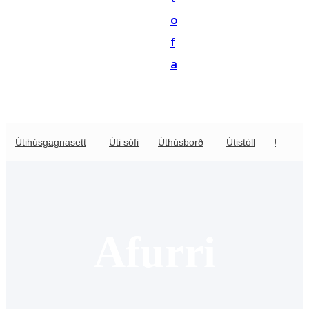
Suomi
o
lietuvių
f
a
svenska
Eesti
Gaeilgenah
Útihúsgagnasett
Úti sófi
Úthúsborð
Útistóll
Úti sólst
Polski
한국어
Malagasy fiteny
Corsu
Afurri
èdè Yorùbá
Tiếng Việt
Монгол