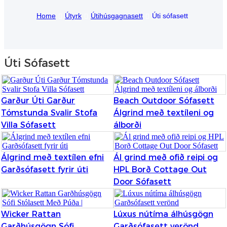
Home
Útyrk
Útihúsgagnasett
Úti sófasett
Igbo
አማርኛ
Pilipino
Úti Sófasett
français
Af Soomaali
Garður Úti Garður
Beach Outdoor Sófasett
Tómstunda Svalir Stofa
Álgrind með textíleni og
Shona
Villa Sófasett
álborði
Sugbuanon
Álgrind með textílen efni
Ál grind með ofið reipi og
Euskara
Garðsófasett fyrir úti
HPL Borð Cottage Out
ລາວ
Door Sófasett
Zulu
Wicker Rattan
Lúxus nútíma álhúsgögn
Slovenščina
Garðhúsgögn Sófi
Garðsófasett verönd