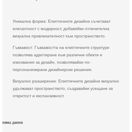
Уникална форма: Елиптичните дизайни съчетават
елегантност с модерност, добавяйки отличителна
визуална привлекателност към пространството.
Гъвкавост: Гъвкавостта на елиптичните структури
позволява адаптиране към различни обекти и
изисквания за дизайн, позволявайки по-
персонализирани дизайнерски решения.
Визуално разширение: Елиптичните дизайни визуално
удължават пространството, създавайки усещане за
откритост и експанзивност.
няма данни