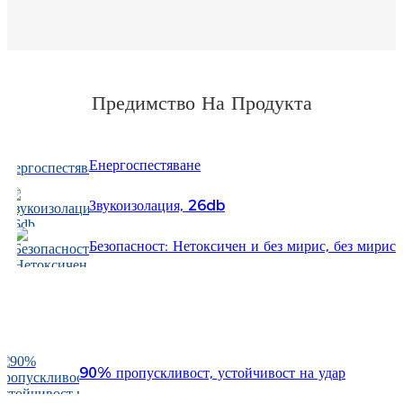
Türkçe
فارسی
հայերեն
Предимство На Продукта
Azərbaycan
Енергоспестяване
עִבְרִית
Kurmancî
Звукоизолация, 26db
العربية
Безопасност: Нетоксичен и без мирис, без мирис
O'zbek
няма данни
繁體中文
中文
90% пропускливост, устойчивост на удар
ئۇيغۇرچە