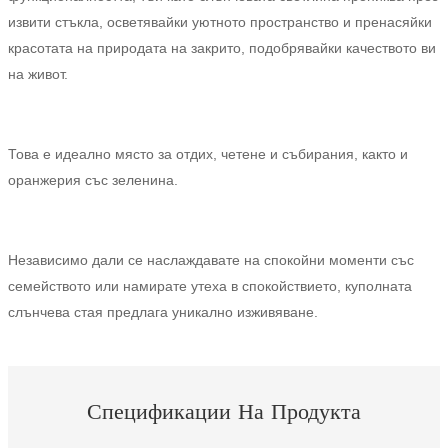
извити стъкла, осветявайки уютното пространство и пренасяйки
Burmese
красотата на природата на закрито, подобрявайки качеството ви
Sesotho
на живот.
čeština
ภาษาไทย
Това е идеално място за отдих, четене и събирания, както и
оранжерия със зеленина.
norsk
Afrikaans
Независимо дали се наслаждавате на спокойни моменти със
latviešu valoda‎
семейството или намирате утеха в спокойствието, куполната
ქართველი
слънчева стая предлага уникално изживяване.
Xhosa
Latin
Спецификации На Продукта
Hausa