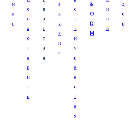
н
а
&
д
Suomi
е
в
с
и
а
к
O
е
lietuvių
н
а
л
н
с
у
D
о
а
с
ъ
и
svenska
х
M
о
т
н
Eesti
н
т
а
ч
Gaeilgenah
я
к
я
е
Polski
р
в
한국어
и
а
т
с
Malagasy fiteny
о
т
Corsu
а
èdè Yorùbá
я
Tiếng Việt
Монгол