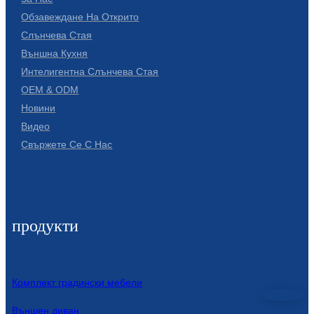
Обзавеждане На Открито
Слънчева Стая
Външна Кухня
Интелигентна Слънчева Стая
OEM & ODM
Новини
Видео
Свържете Се С Нас
продукти
Комплект градински мебели
Външен диван