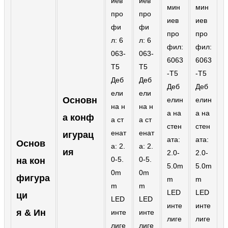
иев
иев
мин
мин
про
про
Slovenčina
иев
иев
фи
фи
про
про
Српски
л: 6
л: 6
фил:
фил:
063-
063-
Точики
6063
6063
T5
T5
-T5
-T5
Shqip
Деб
Деб
Деб
Деб
ели
ели
Қазақ Тілі
Основн
елин
елин
на н
на н
а на
а на
а конф
Bosanski
а ст
а ст
стен
стен
енат
енат
игурац
italiano
ата:
ата:
Основ
а: 2.
а: 2.
ия
2.0-
2.0-
Кыргызча
0-5.
0-5.
на кон
5.0m
5.0m
0m
0m
фигура
Lëtzebuergesch
m
m
m
m
LED
LED
ци
Magyar
LED
LED
инте
инте
я & Ин
инте
инте
हिन्दी
лиге
лиге
лиге
лиге