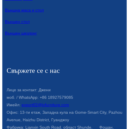
Външна маса и стол
Външен стол
Външен шезлонг
Свържете се с нас
Лице за контакт: Джени
моб. / WhatsApp: +86 18927579085
Имейл:
export02@lofurniture.com
Офис: 13-ти етаж, Западна кула на Gome-Smart City, Pazhou
Avenue, Haizhu District, Гуанджоу
Фабрика: Lianxin South Road, област Shunde, Фошан,