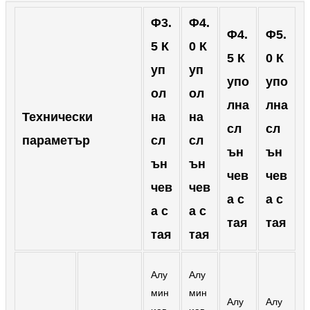
Română
Φ3.
Φ4.
Φ4.
Φ5.
Kiswahili
5 К
0 К
5 К
0 К
ខ្មែរ
уп
уп
упо
упо
日语
ол
ол
лна
лна
Maori
Технически
на
на
сл
сл
параметър
сл
сл
Deutsch
ън
ън
ън
ън
සිංහල
чев
чев
чев
чев
Català
а с
а с
а с
а с
тая
тая
Bahasa Melayu
тая
тая
Cymraeg
Алу
Алу
پښتو
мин
мин
Алу
Алу
Ελληνικά