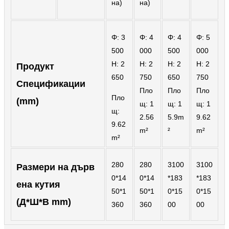
Беларуская
на)
на)
ਪੰਜਾਬੀ
Φ: 3
Φ: 4
Φ: 4
Φ: 5
বাংলা
500
000
500
000
dansk
H: 2
H: 2
H: 2
H: 2
Продукт
650
750
650
750
മലയാളം
Спецификации
Пло
Пло
Пло
Пло
(mm)
मराठी
щ: 1
щ: 1
щ: 1
щ:
2.56
5.9m
9.62
ಕನ್ನಡ
9.62
m²
²
m²
m²
ગુજરાતી
ଓଡ଼ିଆ
280
280
3100
3100
Размери на дърв
0*14
0*14
*183
*183
Basa Jawa
ена кутия
50*1
50*1
0*15
0*15
(Д*Ш*В mm)
bahasa Indonesia
360
360
00
00
Sundanese