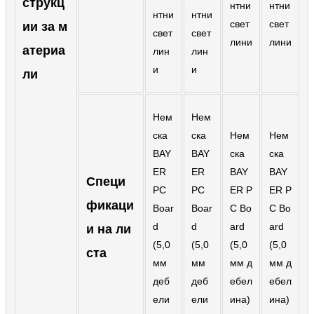
струкц
нтни
нтни
Íslenska
нтни
нтни
свет
свет
ии за м
свет
свет
Hrvatski
лини
лини
атериа
лин
лин
Македонски
и
и
ли
سنڌي
Нем
Нем
русский
ска
ска
Нем
Нем
اردو
BAY
BAY
ска
ска
ER
ER
BAY
BAY
יידיש
Специ
PC
PC
ER P
ER P
фикаци
Українська
Boar
Boar
C Bo
C Bo
d
d
ard
ard
и на ли
தமிழ்
(5,0
(5,0
(5,0
(5,0
ста
български
мм
мм
мм д
мм д
деб
деб
ебел
ебел
తెలుగు
ели
ели
ина)
ина)