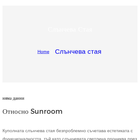
Igbo
አማርኛ
Слънчева Стая
Pilipino
français
Слънчева стая
Home
Af Soomaali
Shona
Sugbuanon
Euskara
няма данни
Относно Sunroom
ລາວ
Zulu
Куполната слънчева стая безпроблемно съчетава естетиката с
Slovenščina
функционалността, тъй като слънчевата светлина прониква през