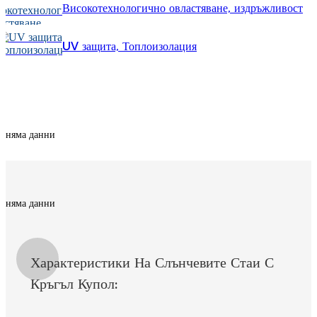
Високотехнологично овластяване, издръжливост
Esperanto
Hmong
UV защита, Топлоизолация
नेपाली
няма данни
няма данни
няма данни
Характеристики На Слънчевите Стаи С
Кръгъл Купол: