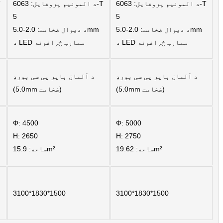
د المونیم پروفایل: 6063-T
د المونیم پروفایل: 6063-T
Burmese
5
5
د دیوال ضخامت: 2.0-5.0mm
د دیوال ضخامت: 2.0-5.0mm
Sesotho
د LED سمارټ څراغونه
د LED سمارټ څراغونه
čeština
ภาษาไทย
د آلمان بایر پی سی بورډ
د آلمان بایر پی سی بورډ
(5.0mm ضخامت)
(5.0mm ضخامت)
norsk
Afrikaans
Φ: 4500
Φ: 5000
latviešu valoda‎
H: 2650
H: 2750
ساحه: 19.62m²
ساحه: 15.9m²
ქართველი
Xhosa
Latin
3100*1830*1500
3100*1830*1500
Hausa