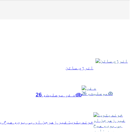
Română
Kiswahili
ខ្មែរ
日语
Maori
Deutsch
انرژي ساتن
සිංහල
Català
د غږ موصلیت، 26db
Bahasa Melayu
Cymraeg
پښتو
خوندیتوب: غیر زهرجن او بې بوی، هیڅ ب
Ελληνικά