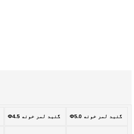
Igbo
አማርኛ
Pilipino
français
Af Soomaali
Shona
Sugbuanon
Euskara
ລາວ
Φ5.0 گنبد لمر خونه
Φ4.5 گنبد لمر خونه
Zulu
Slovenščina