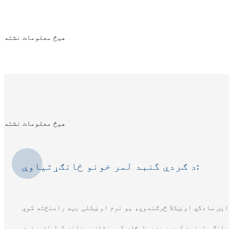
هیڅ معلومات نشته
هیڅ معلومات نشته
د ګردي گنبد لمر خونو ځانګړتیاوې: