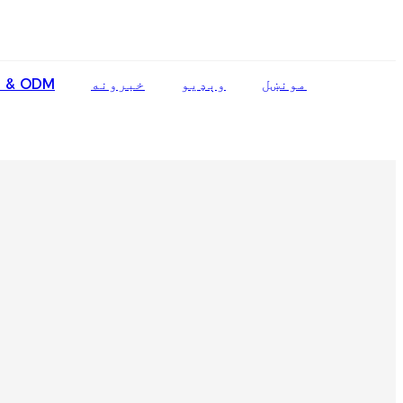
English
مونښل
وېډيو
خبرونه
 & ODM
Ōlelo Hawaiʻi
Faasamoa
Maltese
Español
Galego
Português
Frysk
Nederlands
Gàidhlig