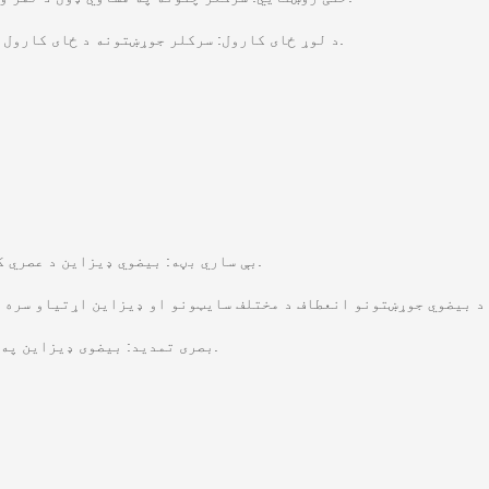
د لوړ ځای کارول: سرکلر جوړښتونه د ځای کارول اعظمي کوي، د ژوند کولو پراخه او ښه هوا چاپیریال چمتو کوي.
بې ساري بڼه: بیضوي ډیزاین د عصري کولو سره ښکلا ترکیب کوي، ځای ته یو ځانګړی لید اپیل اضافه کوي.
بصری تمدید: بیضوی ډیزاین په لید کې ځای اوږدوي، د خلاصون او پراخوالي احساس رامینځته کوي.