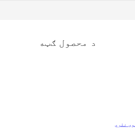
د محصول ګټه
وی نلري