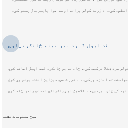
د اوول گنبد لمر خونو ځانګړتیاوې:
هیڅ معلومات نشته