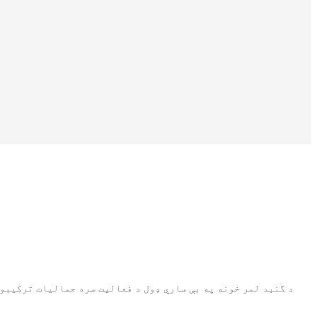
Suomi
lietuvių
svenska
Eesti
Gaeilgenah
Polski
한국어
Malagasy fiteny
Corsu
èdè Yorùbá
د گنبد لمر خونه په بې ساري ډول د فعالیت سره جمالیات ترکیبوي 
Tiếng Việt
Монгол