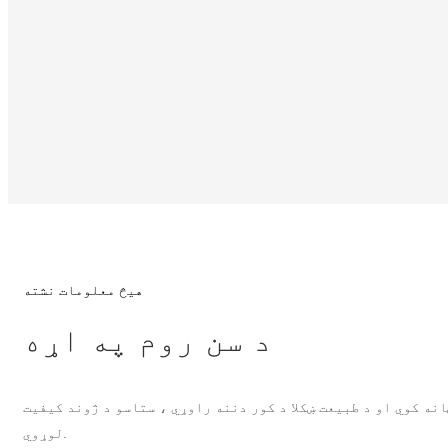
هیڅ معلومات نشته
د سن روم په اړه
نه کوي او د طبیعت ښکلا د کور دننه راوړي ، ستاسو د ژوند کیفیت
لوړوي.