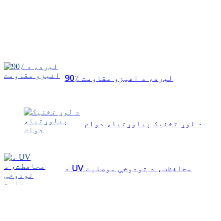
90٪ لیږد، د اغیزو مقاومت
د لوړ تخنیک پیاوړتیا، دوام
د UV محافظت، د تودوخې موصلیت
هیڅ معلومات نشته