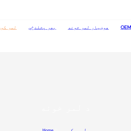
OEM
هوښیار لمر خونه
بهر پخلنځي
لمر کوټ
د لمر خونه
لمر کوټه
Home