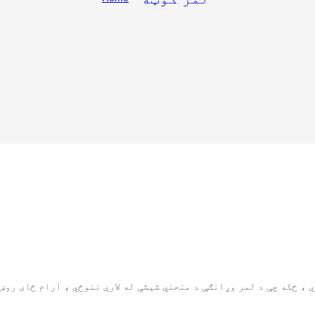
، ځکه چې د لمر وړانګې د منحني شیشې له لارې ننوځي ، آرام ځای روښا