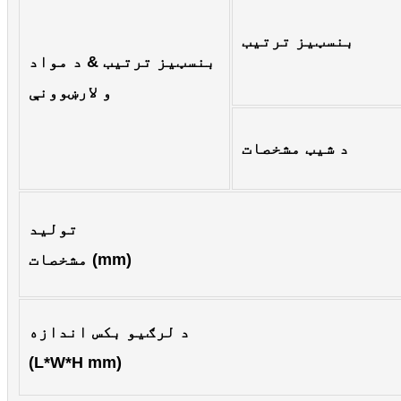
بنسټیز ترتیب
بنسټیز ترتیب & د مواد
و لارښوونې
د شیټ مشخصات
تولید
مشخصات (mm)
د لرګیو بکس اندازه
(L*W*H mm)