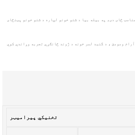
تخنیکي پیرامیټر