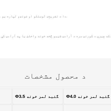
دا د تفریح، لوستلو او غونډو لپاره یو مناسب ځای دی، په بیله بیا د شنو خونو لپاره د شنو خونو پټنځای.
که چیرې د کورنۍ سره د آرامۍ شیبو څخه خوند واخلئ یا په آرامۍ کې آرام ومومئ ، د گنبد لمر خونه د ژوند ځانګړې تجربه وړاندې کوي.
د محصول مشخصات
Φ4.0 گنبد لمر خونه
Φ3.5 گنبد لمر خونه