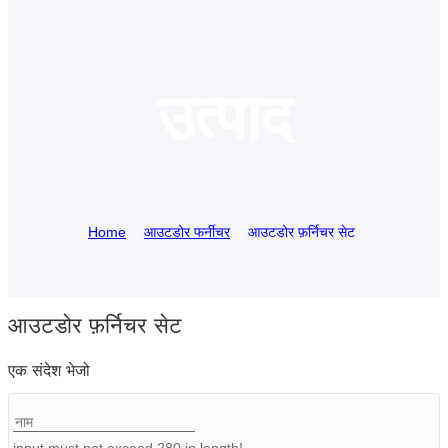
Suomi
lietuvių
उत्पाद
svenska
Eesti
Gaeilgenah
Polski
Home
आउटडोर फर्नीचर
आउटडोर फ़र्निचर सेट
한국어
Malagasy fiteny
आउटडोर फ़र्निचर सेट
Corsu
एक संदेश भेजो
èdè Yorùbá
Tiếng Việt
Монгол
input must not exceed 280 in length!