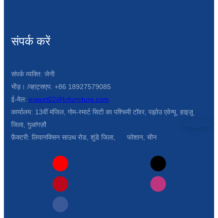
Türkçe
فارسی
संपर्क करें
հայերեն
Azərbaycan
संपर्क व्यक्ति: जेनी
भीड़। /व्हाट्सएप: +86 18927579085
עִבְרִית
ई-मेल:
export02@lofurniture.com
Kurmancî
कार्यालय: 13वीं मंजिल, गोम-स्मार्ट सिटी का पश्चिमी टॉवर, पझोउ एवेन्यू, हाइज़ू
जिला, गुआंगज़ौ
العربية
फ़ैक्टरी: लियानक्सिन साउथ रोड, शुंडे जिला, फोशान, चीन
O'zbek
繁體中文
中文
ئۇيغۇرچە