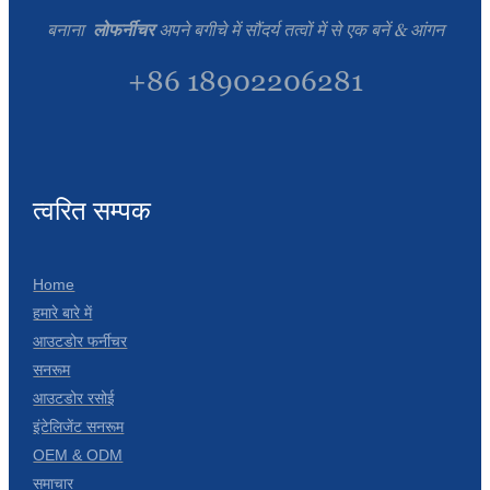
Íslenska
बनाना
लोफर्नीचर
अपने बगीचे में सौंदर्य तत्वों में से एक बनें & आंगन
Hrvatski
+86 18902206281
Македонски
سنڌي
русский
त्वरित सम्पक
اردو
יידיש
Home
हमारे बारे में
Українська
आउटडोर फर्नीचर
தமிழ்
सनरूम
आउटडोर रसोई
български
इंटेलिजेंट सनरूम
తెలుగు
OEM & ODM
समाचार