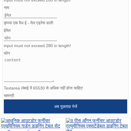
नाम
Igbo
कृपया एक वैध ई - मेल एड्रेस डालें!
አማርኛ
ईमेल
Pilipino
input must not exceed 280 in length!
français
फोन
Af Soomaali
Shona
Sugbuanon
Textarea लंबाई में 65530 से अधिक नहीं होना चाहिए!
Euskara
सामग्री
ລາວ
अब पूछताछ भेजें
Zulu
Slovenščina