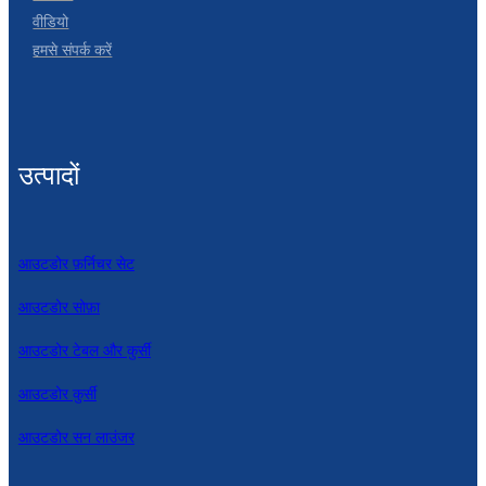
Беларуская
वीडियो
ਪੰਜਾਬੀ
हमसे संपर्क करें
বাংলা
dansk
उत्पादों
മലയാളം
मराठी
ಕನ್ನಡ
आउटडोर फ़र्निचर सेट
ગુજરાતી
आउटडोर सोफ़ा
ଓଡ଼ିଆ
आउटडोर टेबल और कुर्सी
Basa Jawa
आउटडोर कुर्सी
bahasa Indonesia
आउटडोर सन लाउंजर
Sundanese