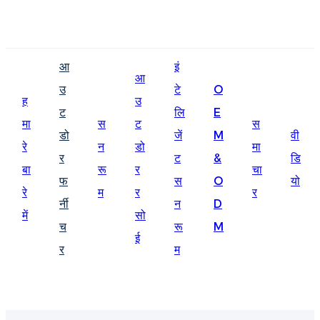
English
आ
इं
Ōlelo Hawaiʻi
आ
उ
टे
O
ह
उ
Faasamoa
ट
लि
E
मा
स
ट
स
Maltese
डो
जें
M
वी
रे
न
डो
मा
र
ट
&
डि
Español
बा
रू
र
चा
फ
स
O
यो
Galego
रे
म
र
र
र्नी
न
D
में
सो
Português
च
रू
M
ई
Frysk
र
म
Nederlands
Gàidhlig