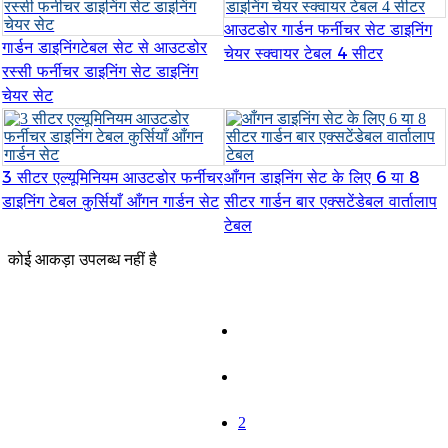
Română
आउटडोर गार्डन फर्नीचर सेट डाइनिंग
गार्डन डाइनिंगटेबल सेट से आउटडोर
Kiswahili
चेयर स्क्वायर टेबल 4 सीटर
रस्सी फर्नीचर डाइनिंग सेट डाइनिंग
ខ្មែរ
चेयर सेट
日语
Maori
3 सीटर एल्यूमिनियम आउटडोर फर्नीचर
आँगन डाइनिंग सेट के लिए 6 या 8
डाइनिंग टेबल कुर्सियाँ आँगन गार्डन सेट
सीटर गार्डन बार एक्सटेंडेबल वार्तालाप
Deutsch
टेबल
සිංහල
कोई आकड़ा उपलब्ध नहीं है
Català
Bahasa Melayu
Cymraeg
1
پښتو
2
Ελληνικά