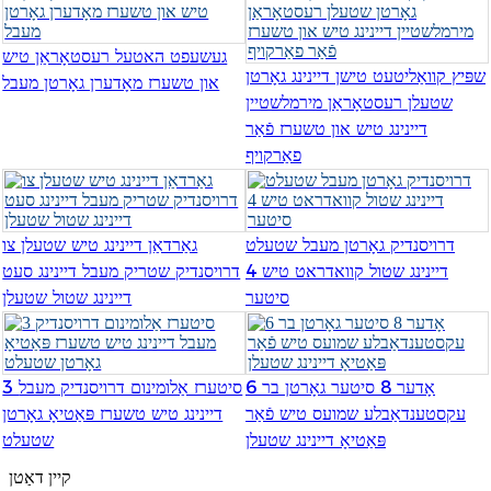
Română
Kiswahili
געשעפט האטעל רעסטאָראַן טיש
שפּיץ קוואַליטעט טישן דיינינג גאָרטן
און טשערז מאָדערן גאָרטן מעבל
ខ្មែរ
שטעלן רעסטאָראַן מירמלשטיין
דיינינג טיש און טשערז פֿאַר
日语
פאַרקויף
Maori
Deutsch
דרויסנדיק גאָרטן מעבל שטעלט
גאַרדאַן דיינינג טיש שטעלן צו
සිංහල
דיינינג שטול קוואדראט טיש 4
דרויסנדיק שטריק מעבל דיינינג סעט
סיטער
דיינינג שטול שטעלן
Català
Bahasa Melayu
6 אָדער 8 סיטער גאָרטן בר
3 סיטערז אַלומינום דרויסנדיק מעבל
Cymraeg
עקסטענדאַבלע שמועס טיש פֿאַר
דיינינג טיש טשערז פּאַטיאָ גאָרטן
פּאַטיאָ דיינינג שטעלן
שטעלט
پښتو
קיין דאַטן
Ελληνικά