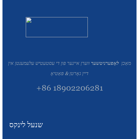
Íslenska
Hrvatski
Македонски
سنڌي
русский
מאַכן
לאָפערניטשער
ווערן איינער פון די עסטעטיש עלעמענטן אין
اردو
דיין גאָרטן & פּאַטיאָ
יידיש
+86 18902206281
Українська
தமிழ்
български
שנעל לינקס
తెలుగు