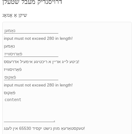
דרויסנדיק מעבל שטעלן
Igbo
שיקן אַ אָנזאָג
አማርኛ
Pilipino
input must not exceed 280 in length!
נאָמען
français
Af Soomaali
ביטע לייג אריין א ריכטיגע אימעיל אדרעסס!
פֿאָרױסװײַז
Shona
Sugbuanon
input must not exceed 280 in length!
פֿאָקוס
Euskara
ລາວ
Zulu
טעקסטאַרעאַ מוזן נישט יקסיד 65530 אין לענג!
Slovenščina