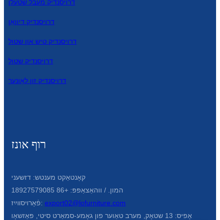
דרויסנדיק מעבל שטעלן
Türkçe
דרויסנדיק דיוואַן
فارسی
דרויסנדיק טיש און שטול
հայերեն
דרויסנדיק שטול
Azərbaycan
דרויסנדיק זון לאָונער
עִבְרִית
Kurmancî
العربية
רוף אונז
O'zbek
繁體中文
קאָנטאַקט מענטש: דזשעני
中文
המון. / ווהאַצאַפּפּ: +86 18927579085
export02@lofurniture.com
פֿאָרױסװײַז:
ئۇيغۇرچە
אָפיס: 13 שטאָק, מערב טאַוער פון גאָמע-סמאַרט סיטי, פּאַזשאָו