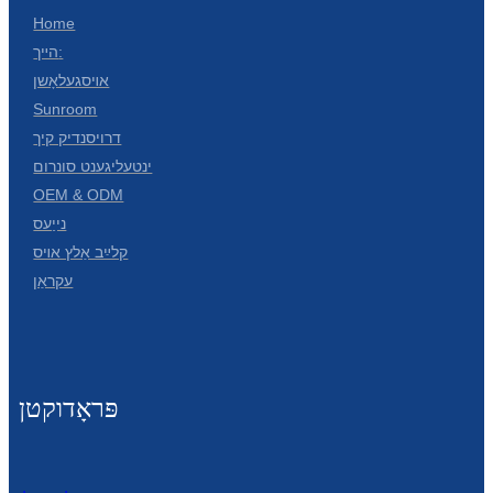
Беларуская
Home
ਪੰਜਾਬੀ
הײך:
אױסגעלאָשן
বাংলা
Sunroom
dansk
דרויסנדיק קיך
ינטעליגענט סונרום
മലയാളം
OEM & ODM
मराठी
נייַעס
קלײַב אַלץ אױס
ಕನ್ನಡ
עקראַן
ગુજરાતી
ଓଡ଼ିଆ
Basa Jawa
פּראָדוקטן
bahasa Indonesia
Sundanese