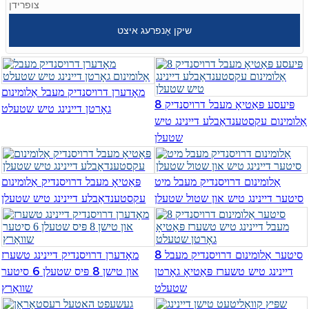
צופרידן
Burmese
שיקן אָנפרעג איצט
Sesotho
čeština
מאָדערן דרויסנדיק מעבל אַלומינום
ภาษาไทย
8 פּיעסע פּאַטיאָ מעבל דרויסנדיק
גאָרטן דיינינג טיש שטעלט
אַלומינום עקסטענדאַבלע דיינינג טיש
norsk
שטעלן
Afrikaans
latviešu valoda‎
אַלומינום דרויסנדיק מעבל מיט
פּאַטיאָ מעבל דרויסנדיק אַלומינום
סיטער דיינינג טיש און שטול שטעלן
עקסטענדאַבלע דיינינג טיש שטעלן
ქართველი
Xhosa
8 סיטער אַלומינום דרויסנדיק מעבל
מאָדערן דרויסנדיק דיינינג טשערז
Latin
דיינינג טיש טשערז פּאַטיאָ גאָרטן
און טישן 8 פּיס שטעלן 6 סיטער
שטעלט
שוואַרץ
Hausa