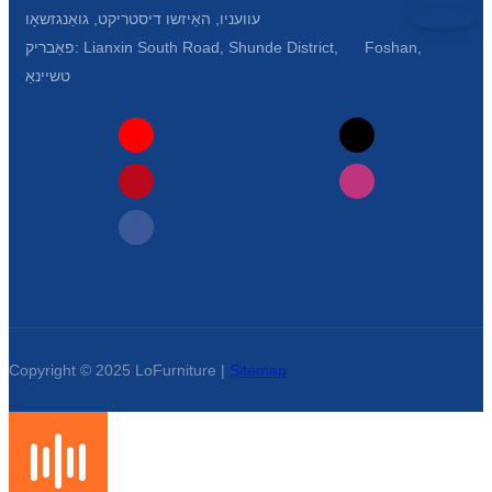
Esperanto
עוועניו, האַיזשו דיסטריקט, גואַנגזשאָו
פאַבריק: Lianxin South Road, Shunde District, Foshan,
Hmong
טשיינאַ
नेपाली
Copyright © 2025 LoFurniture |
Sitemap