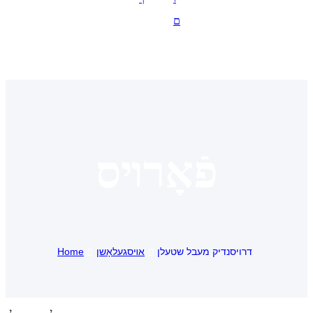
Suomi
ם
lietuvių
svenska
Eesti
Gaeilgenah
Polski
פֿאָרױס
한국어
Malagasy fiteny
Corsu
דרויסנדיק מעבל שטעלן
אױסגעלאָשן
Home
èdè Yorùbá
Tiếng Việt
Монгол