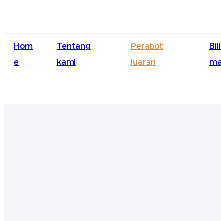
Hom
Tentang
Perabot
Bil
e
kami
luaran
ma