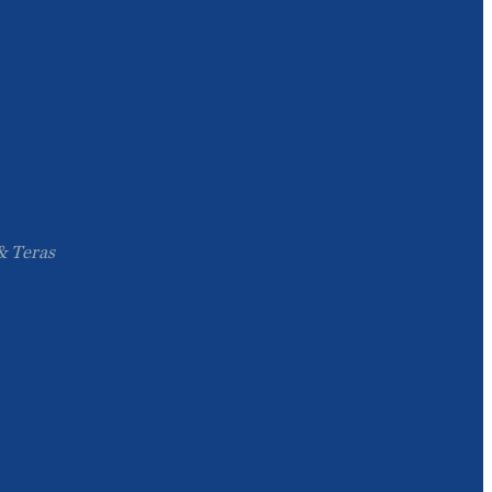
Íslenska
Hrvatski
Македонски
سنڌي
русский
اردو
& Teras
יידיש
Українська
தமிழ்
български
తెలుగు