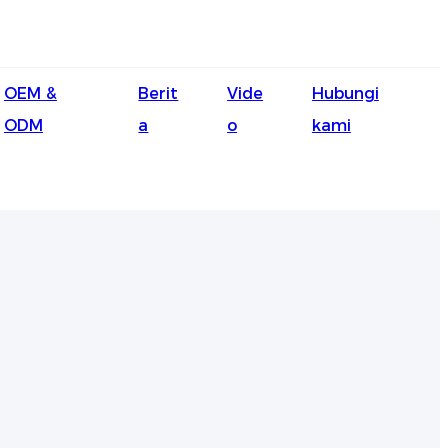
English
OEM &
Berit
Vide
Hubungi
Ōlelo Hawaiʻi
ODM
a
o
kami
Faasamoa
Maltese
Español
Galego
Português
Frysk
Nederlands
Gàidhlig