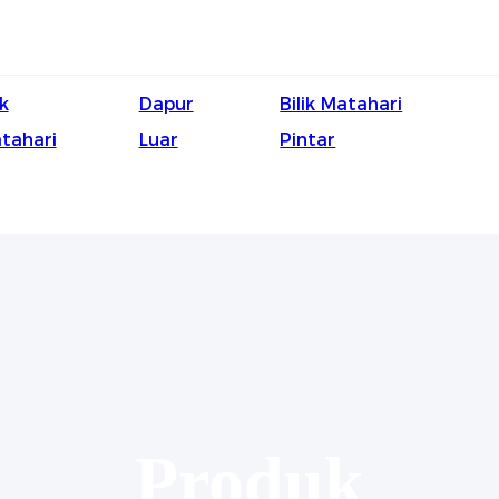
ik
Dapur
Bilik Matahari
tahari
Luar
Pintar
Produk