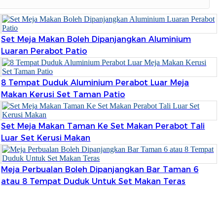
Română
Kiswahili
Set Meja Makan Boleh Dipanjangkan Aluminium
ខ្មែរ
Luaran Perabot Patio
日语
8 Tempat Duduk Aluminium Perabot Luar Meja
Maori
Makan Kerusi Set Taman Patio
Deutsch
සිංහල
Set Meja Makan Taman Ke Set Makan Perabot Tali
Luar Set Kerusi Makan
Català
Bahasa Melayu
Meja Perbualan Boleh Dipanjangkan Bar Taman 6
Cymraeg
atau 8 Tempat Duduk Untuk Set Makan Teras
پښتو
Ελληνικά