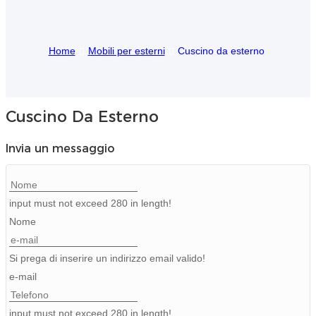
Igbo
Home
Mobili per esterni
Cuscino da esterno
አማርኛ
Pilipino
français
Cuscino Da Esterno
Af Soomaali
Invia un messaggio
Shona
Sugbuanon
input must not exceed 280 in length!
Nome
Euskara
ລາວ
Si prega di inserire un indirizzo email valido!
e-mail
Zulu
Slovenščina
input must not exceed 280 in length!