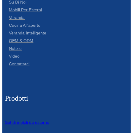
Su Di Noi
Mobili Per Esterni
Slovenčina
Veranda
Српски
Cucina All'aperto
Veranda Intelligente
Точики
OEM & ODM
Shqip
Notizie
Video
Қазақ Тілі
Contattarci
Bosanski
italiano
Кыргызча
Prodotti
Lëtzebuergesch
Magyar
Set di mobili da esterno
हिन्दी