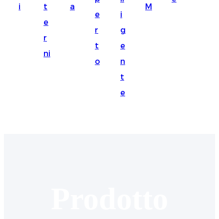
i
t
a
M
Suomi
e
i
e
lietuvių
r
g
r
t
e
svenska
ni
o
n
Eesti
t
Gaeilgenah
e
Polski
한국어
Malagasy fiteny
Corsu
èdè Yorùbá
Prodotto
Tiếng Việt
Монгол