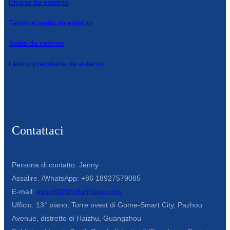
Divano da esterno
Íslenska
Tavolo e sedia da esterno
Hrvatski
Sedia da esterno
Македонски
Lettino prendisole da esterno
سنڌي
русский
اردو
Contattaci
יידיש
Українська
Persona di contatto: Jenny
தமிழ்
Assalire. /WhatsApp: +86 18927579085
E-mail:
export02@lofurniture.com
български
Ufficio: 13° piano, Torre ovest di Gome-Smart City, Pazhou
తెలుగు
Avenue, distretto di Haizhu, Guangzhou