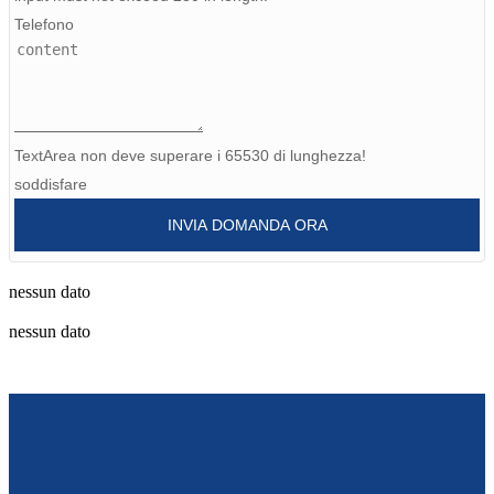
Telefono
Burmese
Sesotho
čeština
TextArea non deve superare i 65530 di lunghezza!
ภาษาไทย
soddisfare
norsk
INVIA DOMANDA ORA
Afrikaans
latviešu valoda‎
nessun dato
nessun dato
ქართველი
Xhosa
Latin
Hausa