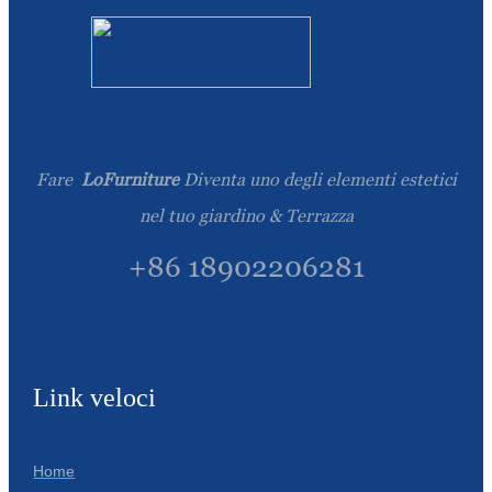
Română
Kiswahili
ខ្មែរ
日语
Fare
LoFurniture
Diventa uno degli elementi estetici
Maori
nel tuo giardino & Terrazza
Deutsch
+86 18902206281
සිංහල
Català
Bahasa Melayu
Link veloci
Cymraeg
پښتو
Home
Ελληνικά