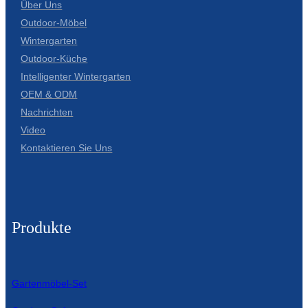
Über Uns
Outdoor-Möbel
Slovenčina
Wintergarten
Српски
Outdoor-Küche
Intelligenter Wintergarten
Точики
OEM & ODM
Shqip
Nachrichten
Video
Қазақ Тілі
Kontaktieren Sie Uns
Bosanski
italiano
Кыргызча
Produkte
Lëtzebuergesch
Magyar
Gartenmöbel-Set
हिन्दी