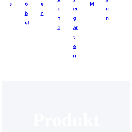
s
ö
e
M
Suomi
c
er
e
b
n
lietuvių
h
g
n
el
e
ar
svenska
t
Eesti
e
Gaeilgenah
n
Polski
한국어
Malagasy fiteny
Corsu
èdè Yorùbá
Produkt
Tiếng Việt
Монгол