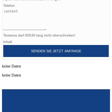
Telefon
Burmese
Sesotho
čeština
Textarea darf 65530 lang nicht überschreiten!
ภาษาไทย
Inhalt
norsk
SENDEN SIE JETZT ANFRAGE
Afrikaans
latviešu valoda‎
keine Daten
keine Daten
ქართველი
Xhosa
Latin
Hausa