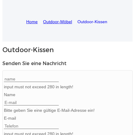
Igbo
Home
Outdoor-Möbel
Outdoor-Kissen
አማርኛ
Pilipino
français
Outdoor-Kissen
Af Soomaali
Senden Sie eine Nachricht
Shona
Sugbuanon
input must not exceed 280 in length!
Name
Euskara
ລາວ
Bitte geben Sie eine gültige E-Mail-Adresse ein!
E-mail
Zulu
Slovenščina
input must not exceed 280 in length!