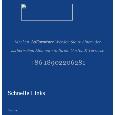
Română
Kiswahili
ខ្មែរ
日语
Machen
LoFurniture
Werden Sie zu einem der
Maori
ästhetischen Elemente in Ihrem Garten & Terrasse
Deutsch
+86 18902206281
සිංහල
Català
Bahasa Melayu
Schnelle Links
Cymraeg
پښتو
Home
Ελληνικά