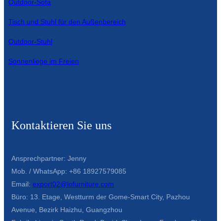
Outdoor-Sofa
Íslenska
Tisch und Stuhl für den Außenbereich
Hrvatski
Outdoor-Stuhl
Македонски
Sonnenliege im Freien
سنڌي
русский
اردو
Kontaktieren Sie uns
יידיש
Українська
Ansprechpartner: Jenny
தமிழ்
Mob. / WhatsApp: +86 18927579085
Email:
export02@lofurniture.com
български
Büro: 13. Etage, Westturm der Gome-Smart City, Pazhou
తెలుగు
Avenue, Bezirk Haizhu, Guangzhou