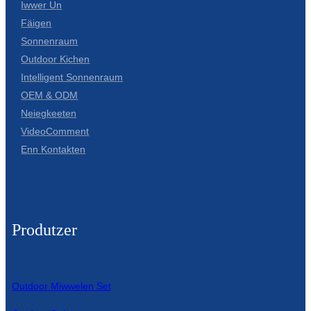
Iwwer Un
Fäigen
Slovenčina
Sonnenraum
Српски
Outdoor Kichen
Intelligent Sonnenraum
Точики
OEM & ODM
Shqip
Neiegkeeten
VideoComment
Қазақ Тілі
Enn Kontakten
Bosanski
italiano
Кыргызча
Produtzer
Lëtzebuergesch
Magyar
Outdoor Miwwelen Set
हिन्दी