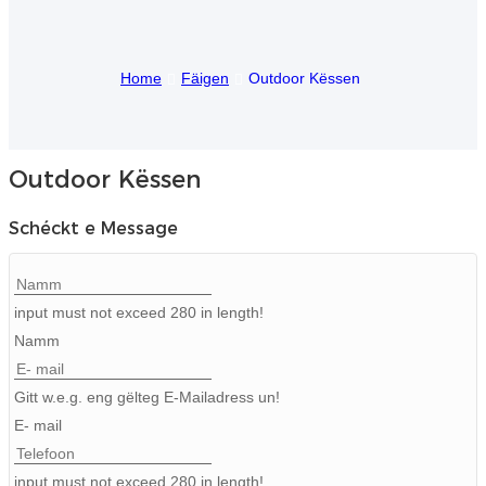
Igbo
Home
Fäigen
Outdoor Këssen
አማርኛ
Pilipino
français
Outdoor Këssen
Af Soomaali
Schéckt e Message
Shona
Sugbuanon
input must not exceed 280 in length!
Namm
Euskara
ລາວ
Gitt w.e.g. eng gëlteg E-Mailadress un!
E- mail
Zulu
Slovenščina
input must not exceed 280 in length!