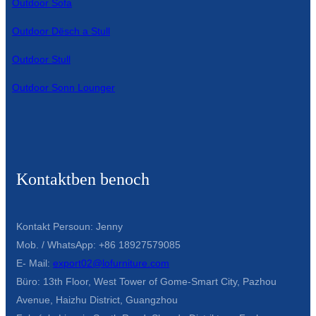
Outdoor Sofa
Íslenska
Outdoor Dësch a Stull
Hrvatski
Outdoor Stull
Македонски
Outdoor Sonn Lounger
سنڌي
русский
اردو
Kontaktben benoch
יידיש
Українська
Kontakt Persoun: Jenny
தமிழ்
Mob. / WhatsApp: +86 18927579085
E- Mail:
export02@lofurniture.com
български
Büro: 13th Floor, West Tower of Gome-Smart City, Pazhou
తెలుగు
Avenue, Haizhu District, Guangzhou