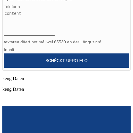
Telefoon
Burmese
Sesotho
čeština
textarea däerf net méi wéi 65530 an der Längt sinn!
ภาษาไทย
Inhalt
norsk
SCHÉCKT UFRO ELO
Afrikaans
latviešu valoda‎
keng Daten
keng Daten
ქართველი
Xhosa
Latin
Hausa