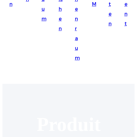
n
M
t
e
Suomi
u
h
e
e
n
lietuvių
m
e
n
n
t
n
r
svenska
a
Eesti
u
Gaeilgenah
m
Polski
한국어
Malagasy fiteny
Corsu
èdè Yorùbá
Produit
Tiếng Việt
Монгол