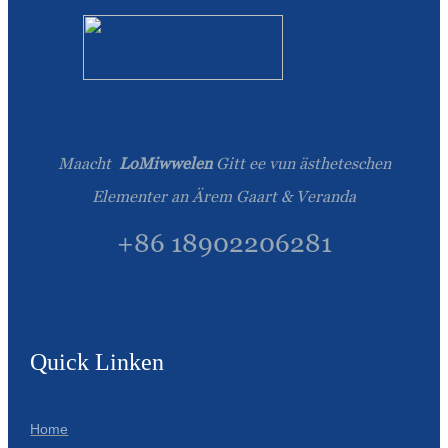
Română
Kiswahili
ខ្មែរ
日语
Maacht
LoMiwwelen
Gitt ee vun ästheteschen
Maori
Elementer an Ärem Gaart & Veranda
Deutsch
+86 18902206281
සිංහල
Català
Bahasa Melayu
Quick Linken
Cymraeg
پښتو
Home
Ελληνικά