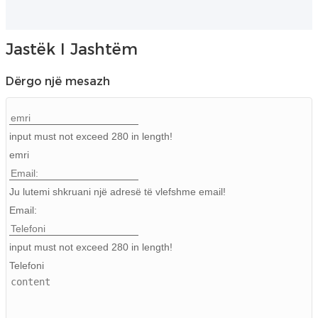
Igbo
Jastëk I Jashtëm
አማርኛ
Dërgo një mesazh
Pilipino
français
input must not exceed 280 in length!
Af Soomaali
emri
Shona
Ju lutemi shkruani një adresë të vlefshme email!
Sugbuanon
Email:
Euskara
input must not exceed 280 in length!
ລາວ
Telefoni
Zulu
Slovenščina