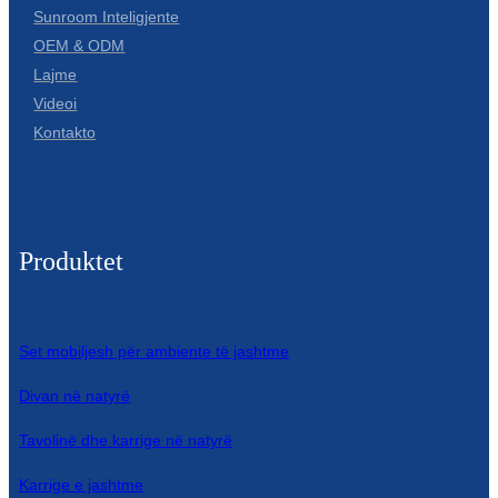
Sunroom Inteligjente
Slovenčina
OEM & ODM
Lajme
Српски
Videoi
Точики
Kontakto
Shqip
Қазақ Тілі
Produktet
Bosanski
italiano
Кыргызча
Set mobiljesh për ambiente të jashtme
Lëtzebuergesch
Divan në natyrë
Magyar
Tavolinë dhe karrige në natyrë
हिन्दी
Karrige e jashtme