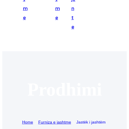
Suomi
m
m
n
lietuvių
e
e
t
e
svenska
Eesti
Gaeilgenah
Polski
한국어
Prodhimi
Malagasy fiteny
Corsu
èdè Yorùbá
Tiếng Việt
Home
Furniza e jashtme
Jastëk i jashtëm
Монгол