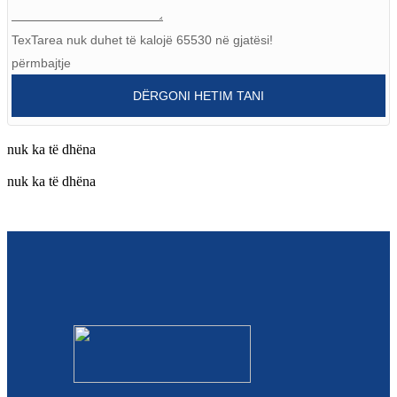
Burmese
TexTarea nuk duhet të kalojë 65530 në gjatësi!
Sesotho
përmbajtje
čeština
DËRGONI HETIM TANI
ภาษาไทย
nuk ka të dhëna
norsk
nuk ka të dhëna
Afrikaans
latviešu valoda‎
ქართველი
Xhosa
Latin
Hausa