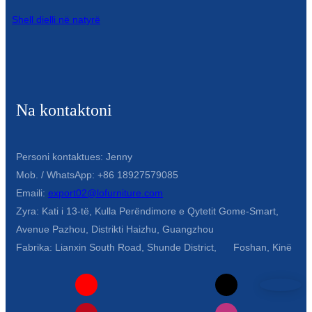
Íslenska
Shell dielli në natyrë
Hrvatski
Македонски
سنڌي
Na kontaktoni
русский
اردو
Personi kontaktues: Jenny
Mob. / WhatsApp: +86 18927579085
יידיש
Emaili:
export02@lofurniture.com
Українська
Zyra: Kati i 13-të, Kulla Perëndimore e Qytetit Gome-Smart,
Avenue Pazhou, Distrikti Haizhu, Guangzhou
தமிழ்
Fabrika: Lianxin South Road, Shunde District, Foshan, Kinë
български
తెలుగు