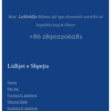
Română
Kiswahili
Bëni
LoMobilje
Bëhuni një nga elementët estetikë në
ខ្មែរ
kopshtin tuaj & Oborr
日语
+86 18902206281
Maori
Deutsch
සිංහල
Lidhjet e Shpejta
Català
Bahasa Melayu
Home
Për Ne.
Cymraeg
Furniza E Jashtme
پښتو
Dhomë Dielli
Kuzhina E Jashtme
Ελληνικά