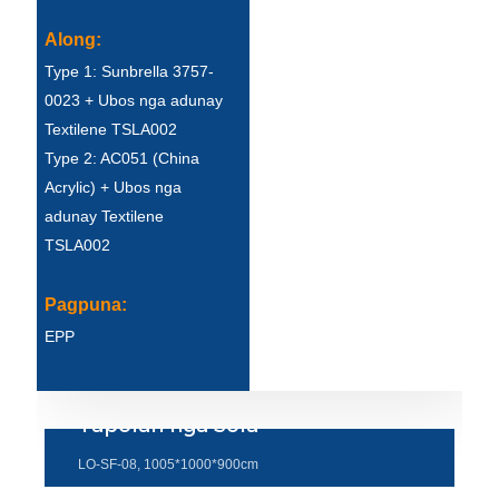
Беларуская
Along:
ਪੰਜਾਬੀ
Type 1: Sunbrella 3757-
বাংলা
0023 + Ubos nga adunay
Textilene TSLA002
dansk
Type 2: AC051 (China
മലയാളം
Acrylic) + Ubos nga
adunay Textilene
मराठी
TSLA002
ಕನ್ನಡ
Pagpuna:
ગુજરાતી
EPP
ଓଡ଼ିଆ
Basa Jawa
Tapolan nga Sofa
bahasa Indonesia
LO-SF-08, 1005*1000*900cm
Sundanese
Tapolan nga Sofa