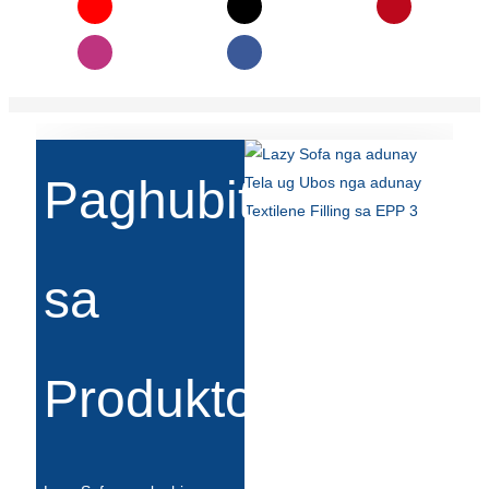
Slovenčina
Српски
Точики
Shqip
Paghubit
Қазақ Тілі
Bosanski
sa
italiano
Кыргызча
Produkto
Lëtzebuergesch
Magyar
हिन्दी