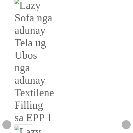
Igbo
አማርኛ
Pilipino
français
Af Soomaali
Shona
Sugbuanon
Euskara
ລາວ
Zulu
Slovenščina