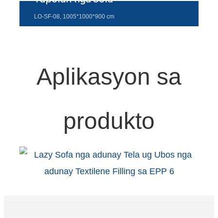
Türkçe
LO-SF-08, 1005*1000*900 cm
فارسی
հայերեն
Aplikasyon sa
Azərbaycan
עִבְרִית
Kurmancî
produkto
العربية
O'zbek
繁體中文
中文
ئۇيغۇرچە