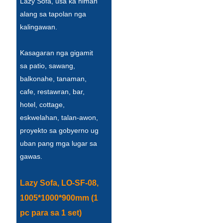
Lazy Sofa, usa ka himan
Íslenska
alang sa tapolan nga
kalingawan.
Hrvatski
Македонски
Kasagaran nga gigamit
sa patio, sawang,
سنڌي
balkonahe, tanaman,
русский
cafe, restawran, bar,
hotel, cottage,
اردو
eskwelahan, talan-awon,
יידיש
proyekto sa gobyerno ug
uban pang mga lugar sa
Українська
gawas.
தமிழ்
Lazy Sofa, LO-SF-08,
български
1005*1000*900mm (1
తెలుగు
pc para sa 1 set)