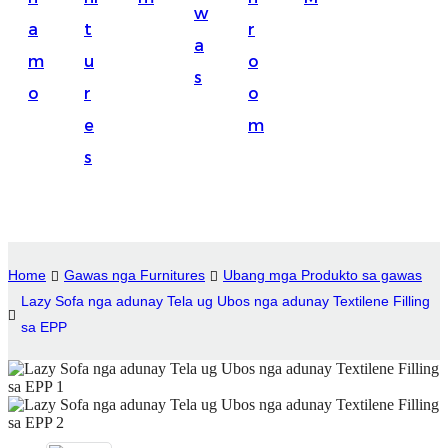
w
Suomi
a
t
r
a
lietuvių
m
u
o
s
o
r
o
svenska
e
m
Eesti
s
Gaeilgenah
Polski
한국어
Home
Gawas nga Furnitures
Ubang mga Produkto sa gawas
Malagasy fiteny
Lazy Sofa nga adunay Tela ug Ubos nga adunay Textilene Filling
sa EPP
Corsu
èdè Yorùbá
Tiếng Việt
Монгол