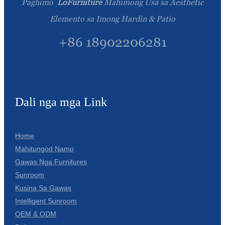
Paghimo
LoFurniture
Mahimong Usa sa Aesthetic
Elemento sa Imong Hardin & Patio
+86 18902206281
Dali nga mga Link
Home
Mahitungod Namo
Gawas Nga Furnitures
Sunroom
Kusina Sa Gawas
Intelligent Sunroom
OEM & ODM