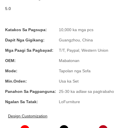
Română
5.0
Kiswahili
ខ្មែរ
Katakos Sa Pagsupa:
10,000 ka mga pcs
日语
Dapit Nga Gigikang:
Guangzhou, China
Maori
Mga Paagi Sa Pagbayad:
T/T, Paypal, Western Union
Deutsch
OEM:
Mabatonan
සිංහල
Mode:
Tapolan nga Sofa
Min.Orden:
Usa ka Set
Català
Panahon Sa Pagpanguna:
25-30 ka adlaw sa pagtrabaho
Bahasa Melayu
Ngalan Sa Tatak:
LoFurniture
Cymraeg
پښتو
Design Customization
Ελληνικά