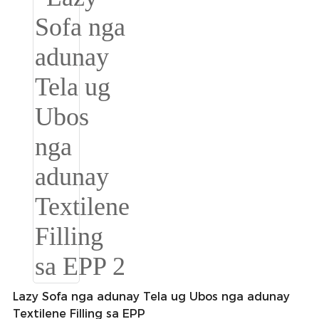
Burmese
Sesotho
čeština
ภาษาไทย
norsk
Afrikaans
latviešu valoda‎
ქართველი
Xhosa
Latin
Lazy Sofa nga adunay Tela ug Ubos nga adunay
Hausa
Textilene Filling sa EPP