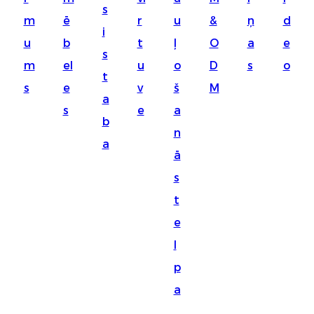
s
Suomi
m
ē
r
u
&
ņ
d
i
lietuvių
u
b
t
ļ
O
a
e
s
m
el
u
o
D
s
o
svenska
t
s
e
v
š
M
Eesti
a
s
e
a
Gaeilgenah
b
n
a
Polski
ā
한국어
s
t
Malagasy fiteny
e
Corsu
l
èdè Yorùbá
p
Tiếng Việt
a
Монгол