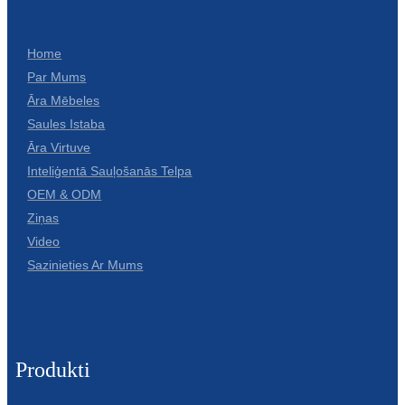
Home
Par Mums
Āra Mēbeles
Saules Istaba
Āra Virtuve
Inteliģentā Sauļošanās Telpa
OEM & ODM
Ziņas
Video
Sazinieties Ar Mums
Produkti