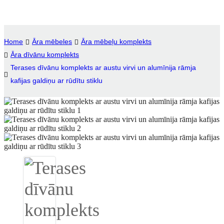
Igbo
አማርኛ
Home
Āra mēbeles
Āra mēbeļu komplekts
Āra dīvānu komplekts
Pilipino
Terases dīvānu komplekts ar austu virvi un alumīnija rāmja
français
kafijas galdiņu ar rūdītu stiklu
Af Soomaali
Shona
Sugbuanon
Euskara
ລາວ
Zulu
Slovenščina