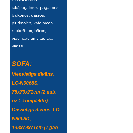
iekšpagalmos, pagalmos,
Türkçe
balkonos, dārzos,
فارسی
pludmalēs, kafejnīcās,
restorānos, bāros,
հայերեն
viesnīcās un citās āra
Azərbaycan
vietās.
עִבְרִית
SOFA:
Kurmancî
Vienvietīgs dīvāns,
العربية
LO-N9068S,
O'zbek
75x79x71cm (2 gab.
uz 1 komplektu)
繁體中文
Divvietīgs dīvāns, LO-
中文
N9068D,
ئۇيغۇرچە
138x79x71cm (1 gab.