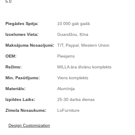
5.0
Íslenska
Hrvatski
Piegādes Spēja:
10 000 gab gadā
Македонски
Izcelsmes Vieta:
Guandžou, Ķīna
سنڌي
Maksājuma Nosacījumi:
T/T, Paypal, Western Union
русский
OEM:
Pieejams
اردو
Režīms:
MILLA āra dīvānu komplekts
יידיש
Min. Pasūtījums:
Viens komplekts
Materiāls:
Alumīnija
Українська
Izpildes Laiks:
25-30 darba dienas
தமிழ்
Zīmola Nosaukums:
LoFurniture
български
తెలుగు
Design Customization