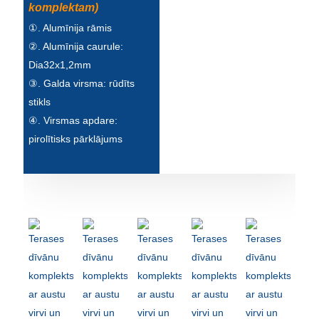
komplektam)
①. Alumīnija rāmis
②. Alumīnija caurule:
Dia32x1,2mm
③. Galda virsma: rūdīts
stikls
④. Virsmas apdare:
pirolītisks pārklājums