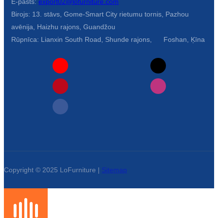
E-pasts:
export02@lofurniture.com
Birojs: 13. stāvs, Gome-Smart City rietumu tornis, Pazhou
avēnija, Haizhu rajons, Guandžou
Rūpnīca: Lianxin South Road, Shunde rajons, Foshan, Ķīna
Copyright © 2025 LoFurniture |
Sitemap