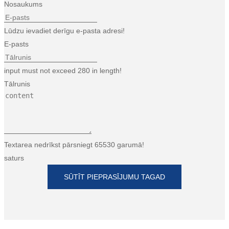
Nosaukums
Lūdzu ievadiet derīgu e-pasta adresi!
E-pasts
input must not exceed 280 in length!
Tālrunis
Textarea nedrīkst pārsniegt 65530 garumā!
saturs
SŪTĪT PIEPRASĪJUMU TAGAD