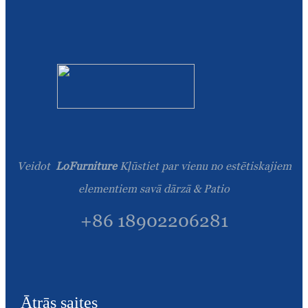
Veidot
LoFurniture
Kļūstiet par vienu no estētiskajiem
elementiem savā dārzā & Patio
+86 18902206281
Ātrās saites