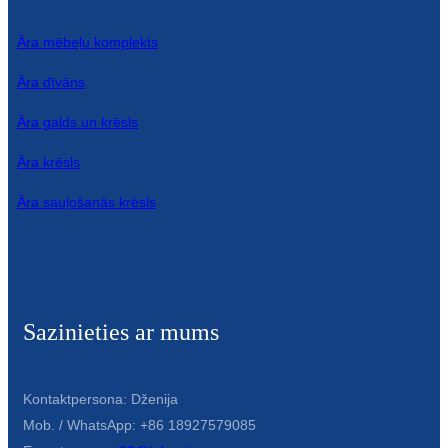
Āra mēbeļu komplekts
Āra dīvāns
Āra galds un krēsls
Āra krēsls
Āra sauļošanās krēsls
Sazinieties ar mums
Kontaktpersona: Dženija
Mob. / WhatsApp: +86 18927579085