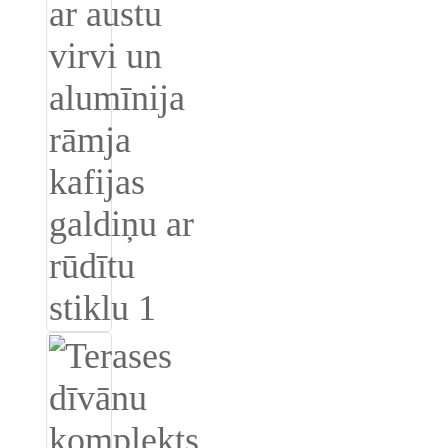
Burmese
Sesotho
čeština
ภาษาไทย
norsk
Afrikaans
latviešu valoda‎
ქართველი
Xhosa
Latin
Hausa