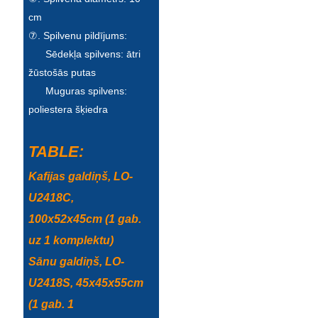
cm
⑦. Spilvenu pildījums:
Sēdekļa spilvens: ātri
žūstošās putas
Muguras spilvens:
poliestera šķiedra
TABLE:
Kafijas galdiņš, LO-
U2418C,
100x52x45cm (1 gab.
uz 1 komplektu)
Sānu galdiņš, LO-
U2418S, 45x45x55cm
(1 gab. 1