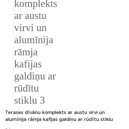
Slovenčina
Српски
Точики
Shqip
Қазақ Тілі
Bosanski
italiano
Кыргызча
Lëtzebuergesch
Magyar
Terases dīvānu komplekts ar austu virvi un
alumīnija rāmja kafijas galdiņu ar rūdītu stiklu
हिन्दी