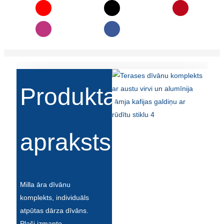
Беларуская
ਪੰਜਾਬੀ
বাংলা
dansk
മലയാളം
Produkta
मराठी
ಕನ್ನಡ
apraksts
ગુજરાતી
ଓଡ଼ିଆ
Basa Jawa
Milla āra dīvānu
komplekts, individuāls
bahasa Indonesia
atpūtas dārza dīvāns.
Sundanese
Plaši izmanto