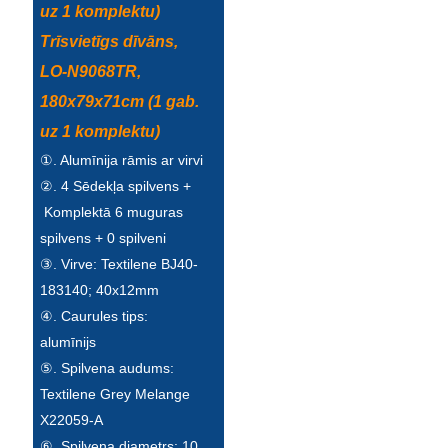
uz 1 komplektu)
Esperanto
Trīsvietīgs dīvāns,
Hmong
LO-N9068TR,
नेपाली
180x79x71cm (1 gab.
uz 1 komplektu)
①. Alumīnija rāmis ar virvi
②. 4 Sēdekļa spilvens +
Komplektā 6 muguras
spilvens + 0 spilveni
③. Virve: Textilene BJ40-
183140; 40x12mm
④. Caurules tips:
alumīnijs
⑤. Spilvena audums:
Textilene Grey Melange
X22059-A
⑥. Spilvena diametrs: 10