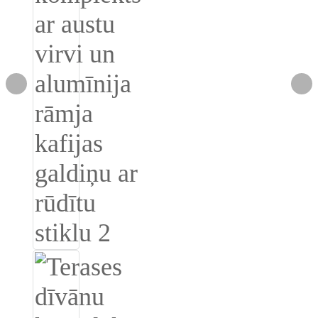
Română
Kiswahili
ខ្មែរ
日语
Maori
Deutsch
සිංහල
Català
Bahasa Melayu
Cymraeg
پښتو
Ελληνικά