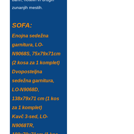
zunanjih mestih.
Türkçe
فارسی
SOFA:
հայերեն
Enojna sedežna
Azərbaycan
garnitura, LO-
N9068S, 75x79x71cm
עִבְרִית
(2 kosa za 1 komplet)
Kurmancî
Dvoposteljna
العربية
sedežna garnitura,
LO-N9068D,
O'zbek
138x79x71 cm (1 kos
繁體中文
za 1 komplet)
中文
Kavč 3-sed, LO-
N9068TR,
ئۇيغۇرچە