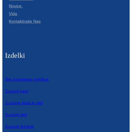
Novice.
Vida
Kontaktirajte Nas
Izdelki
Set zunanjega pohištva
Zunanji kavč
Zunanja miza in stol
Zunanji stol
Zunanji ležalnik