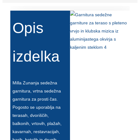
Беларуская
ਪੰਜਾਬੀ
Opis
বাংলা
dansk
izdelka
മലയാളം
मराठी
ಕನ್ನಡ
Milla Zunanja sedežna
ગુજરાતી
garnitura, vrtna sedežna
garnitura za prosti čas.
ଓଡ଼ିଆ
Pogosto se uporablja na
Basa Jawa
terasah, dvoriščih,
balkonih, vrtovih, plažah,
bahasa Indonesia
kavarnah, restavracijah,
Sundanese
barih, hotelih in drugih