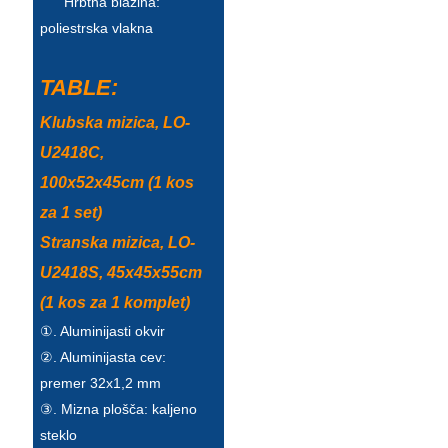
Hrbtna blazina:
poliestrska vlakna
TABLE:
Klubska mizica, LO-
U2418C,
100x52x45cm (1 kos
za 1 set)
Stranska mizica, LO-
U2418S, 45x45x55cm
(1 kos za 1 komplet)
①. Aluminijasti okvir
②. Aluminijasta cev:
premer 32x1,2 mm
③. Mizna plošča: kaljeno
steklo