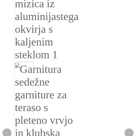
Burmese
Sesotho
čeština
ภาษาไทย
norsk
Afrikaans
latviešu valoda‎
ქართველი
Xhosa
Latin
Hausa