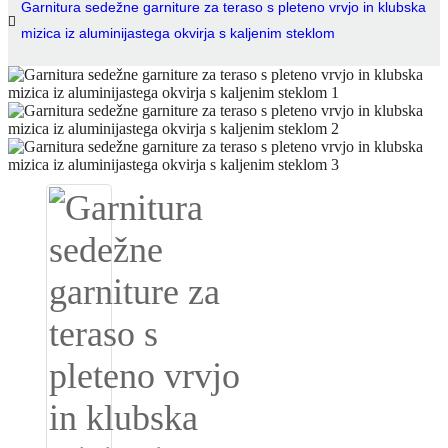
Garnitura sedežne garniture za teraso s pleteno vrvjo in klubska
mizica iz aluminijastega okvirja s kaljenim steklom
Igbo
አማርኛ
Pilipino
français
Af Soomaali
Shona
Sugbuanon
Euskara
ລາວ
Zulu
Slovenščina