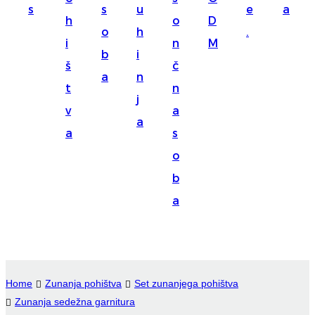
s
s
u
e
a
Suomi
h
o
D
o
h
.
lietuvių
i
n
M
b
i
š
č
svenska
a
n
t
n
Eesti
j
v
a
Gaeilgenah
a
a
s
Polski
o
한국어
b
a
Malagasy fiteny
Corsu
èdè Yorùbá
Home
Zunanja pohištva
Set zunanjega pohištva
Tiếng Việt
Zunanja sedežna garnitura
Монгол