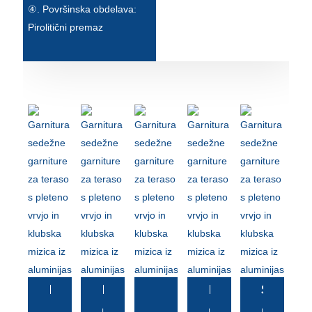
④. Površinska obdelava:
Pirolitični premaz
Kavč
Dvojni
Kavč
Klubska
Stransk
za
kavč
3-
mizica
miza