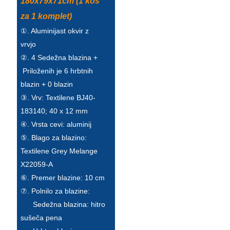
180x79x71cm (1 kos
Esperanto
za 1 komplet)
Hmong
①. Aluminijast okvir z
vrvjo
नेपाली
②. 4 Sedežna blazina +
Priloženih je 6 hrbtnih
blazin + 0 blazin
③. Vrv: Textilene BJ40-
183140; 40 x 12 mm
④. Vrsta cevi: aluminij
⑤. Blago za blazino:
Textilene Grey Melange
X22059-A
⑥. Premer blazine: 10 cm
⑦. Polnilo za blazine:
Sedežna blazina: hitro
sušeča pena