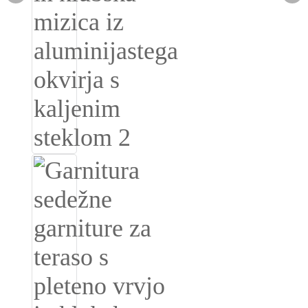
Română
Kiswahili
ខ្មែរ
日语
Maori
Deutsch
සිංහල
Català
Bahasa Melayu
Cymraeg
پښتو
Ελληνικά