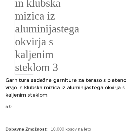
Slovenčina
Српски
Точики
Shqip
Қазақ Тілі
Bosanski
Garnitura sedežne garniture za teraso s pleteno
italiano
vrvjo in klubska mizica iz aluminijastega okvirja s
kaljenim steklom
Кыргызча
5.0
Lëtzebuergesch
Magyar
Dobavna Zmožnost:
10.000 kosov na leto
हिन्दी