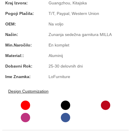
Kraj Izvora:
Guangzhou, Kitajska
Íslenska
Pogoji Plačila:
T/T, Paypal, Western Union
Hrvatski
OEM:
Na voljo
Македонски
Način:
Zunanja sedežna garnitura MILLA
سنڌي
Min.Naročilo:
En komplet
русский
Material::
Aluminij
اردو
Dobavni Rok:
25-30 delovnih dni
יידיש
Ime Znamka:
LoFurniture
Українська
Design Customization
தமிழ்
български
తెలుగు