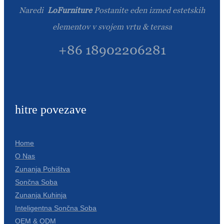
Naredi
LoFurniture
Postanite eden izmed estetskih
elementov v svojem vrtu & terasa
+86 18902206281
hitre povezave
Home
O Nas
Zunanja Pohištva
Sončna Soba
Zunanja Kuhinja
Inteligentna Sončna Soba
OEM & ODM