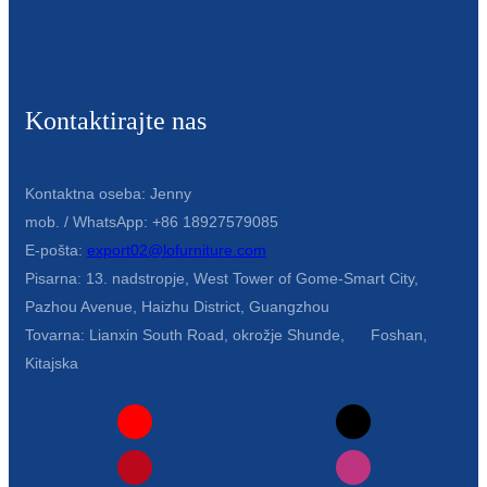
Kontaktirajte nas
Kontaktna oseba: Jenny
mob. / WhatsApp: +86 18927579085
E-pošta:
export02@lofurniture.com
Pisarna: 13. nadstropje, West Tower of Gome-Smart City,
Pazhou Avenue, Haizhu District, Guangzhou
Tovarna: Lianxin South Road, okrožje Shunde, Foshan,
Kitajska