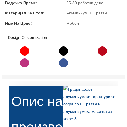
Водечко Време:
25-30 работни дена
Slovenčina
Материјал За Стол:
Алуминиум, PE ратан
Српски
Име На Црно:
Мебел
Точики
Design Customization
Shqip
Қазақ Тілі
Bosanski
italiano
Кыргызча
Опис на
Lëtzebuergesch
Magyar
हिन्दी