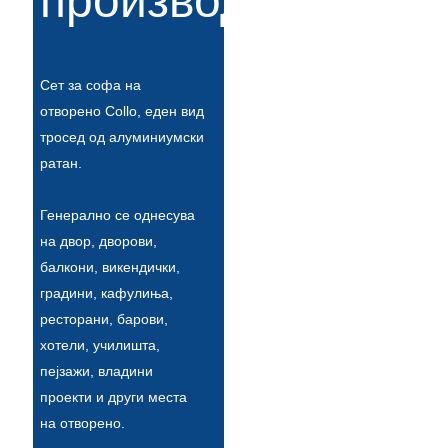
производи
Íslenska
Hrvatski
Сет за софа на
Македонски
отворено Collo, еден вид
тросед од алуминиумски
سنڌي
ратан.
русский
Генерално се однесува
اردو
на двор, дворови,
יידיש
балкони, викендички,
градини, кафулиња,
Українська
ресторани, барови,
தமிழ்
хотели, училишта,
пејзажи, владини
български
проекти и други места
తెలుగు
на отворено.