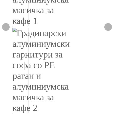
Burmese
Sesotho
čeština
ภาษาไทย
norsk
Afrikaans
latviešu valoda‎
ქართველი
Xhosa
Latin
Hausa