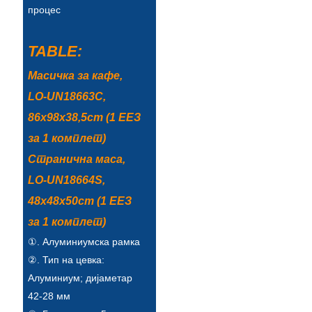
процес
Esperanto
Hmong
TABLE:
नेपाली
Масичка за кафе,
LO-UN18663C,
86x98x38,5cm (1 ЕЕЗ
за 1 комплет)
Странична маса,
LO-UN18664S,
48x48x50cm (1 ЕЕЗ
за 1 комплет)
①. Алуминиумска рамка
②. Тип на цевка:
Алуминиум; дијаметар
42-28 мм