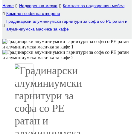
Home
Надворешна мерка
Комплет за надворешен мебел
Igbo
Комплет софи на отворено
Градинарски алуминиумски гарнитури за софа со PE ратан и
አማርኛ
алуминиумска масичка за кафе
Pilipino
français
Af Soomaali
Shona
Sugbuanon
Euskara
ລາວ
Zulu
Slovenščina