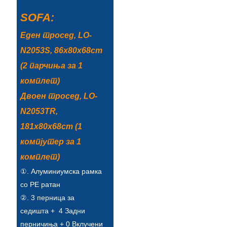
Беларуская
SOFA:
ਪੰਜਾਬੀ
Еден тросед, LO-
বাংলা
N2053S, 86x80x68cm
dansk
(2 парчиња за 1
комплет)
മലയാളം
Двоен тросед, LO-
मराठी
N2053TR,
ಕನ್ನಡ
181x80x68cm (1
компјутер за 1
ગુજરાતી
комплет)
ଓଡ଼ିଆ
①. Алуминиумска рамка
Basa Jawa
со PE ратан
②. 3 перница за
bahasa Indonesia
седишта + 4 Задни
Sundanese
перничиња + 0 Вклучени