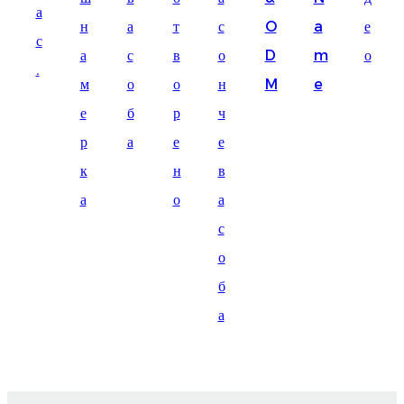
а
Suomi
н
а
т
с
O
a
е
с
lietuvių
а
с
в
о
D
m
о
.
м
о
о
н
M
e
svenska
е
б
р
ч
Eesti
р
а
е
е
Gaeilgenah
к
н
в
Polski
а
о
а
한국어
с
о
Malagasy fiteny
б
Corsu
а
èdè Yorùbá
Tiếng Việt
Монгол