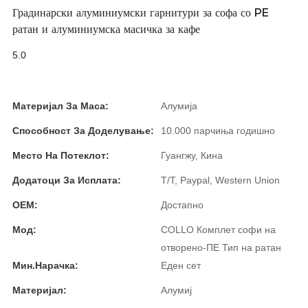
Română
Градинарски алуминиумски гарнитури за софа со PE
ратан и алуминиумска масичка за кафе
Kiswahili
5.0
ខ្មែរ
日语
Материјал За Маса:
Алумија
Maori
Способност За Доделување:
10.000 парчиња годишно
Deutsch
Место На Потеклот:
Гуангжу, Кина
සිංහල
Додатоци За Исплата:
T/T, Paypal, Western Union
Català
OEM:
Достапно
Bahasa Melayu
Мод:
COLLO Комплет софи на
отворено-ПЕ Тип на ратан
Cymraeg
Мин.Нарачка:
Еден сет
پښتو
Материјал:
Алумиј
Ελληνικά