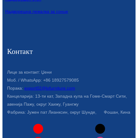
Надворешна лежалка за сонце
Контакт
Лице за контакт: Џени
Моб. / WhatsApp: +86 18927579085
Порака:
export02@lofurniture.com
Канцеларија: 13-ти кат, Западна кула на Гоме-Смарт Сити,
авенија Пажу, округ Хаижу, Гуангжу
Фабрика: Јужен пат Лианксин, округ Шунде, Фошан, Кина