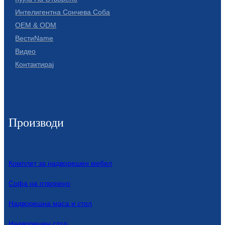
Интелигентна Сончева Соба
OEM & ODM
ВестиName
Видео
Контактирај
Производи
Комплет за надворешен мебел
Софа на отворено
Надворешна маса и стол
Надворешен стол