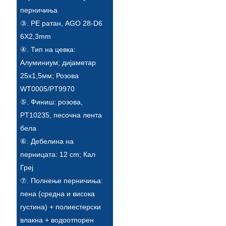
перничиња
Türkçe
③. PE ратан, AGO 28-D6
فارسی
6X2,3mm
④. Тип на цевка:
հայերեն
Алуминиум; дијаметар
Azərbaycan
25х1,5мм; Розова
WT0005/PT9970
עִבְרִית
⑤. Финиш: розова,
Kurmancî
PT10235, песочна лента
бела
العربية
⑥. Дебелина на
O'zbek
перницата: 12 cm; Кал
Греј
繁體中文
⑦. Полнење перничиња:
中文
пена (средна и висока
густина) + полиестерски
ئۇيغۇرچە
влакна + водоотпорен