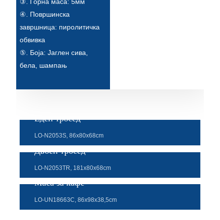
③. Горна маса: 5мм
④. Површинска
завршница: пиролитичка
обвивка
⑤. Боја: Јаглен сива,
бела, шампањ
Еден тросед
LO-N2053S, 86x80x68cm
Двоен тросед
LO-N2053TR, 181x80x68cm
Маса за кафе
LO-UN18663C, 86x98x38,5cm