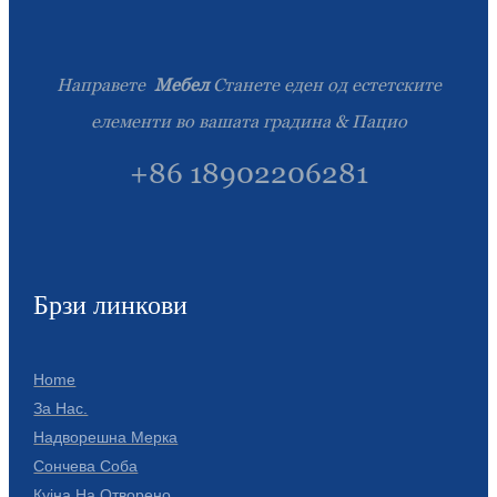
Направете
Мебел
Станете еден од естетските
елементи во вашата градина & Пацио
+86 18902206281
Брзи линкови
Home
За Нас.
Надворешна Мерка
Сончева Соба
Кујна На Отворено