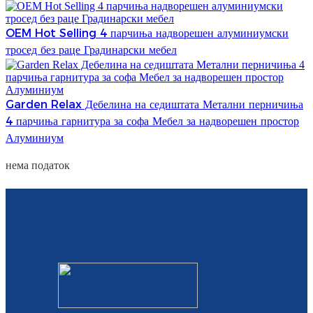
OEM Hot Selling 4 парчиња надворешен алуминиумски
тросед без раце Градинарски мебел
Garden Relax Дебелина на седиштата Метални перничиња
4 парчиња гарнитура за софа Мебел за надворешен простор
Алуминиум
нема податок