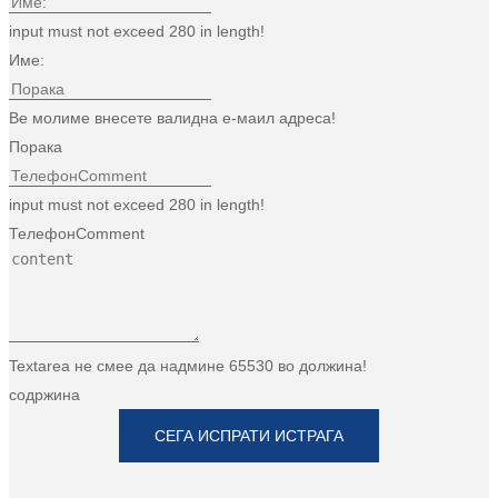
input must not exceed 280 in length!
Име:
Ве молиме внесете валидна е-маил адреса!
Порака
input must not exceed 280 in length!
ТелефонComment
Textarea не смее да надмине 65530 во должина!
содржина
СЕГА ИСПРАТИ ИСТРАГА