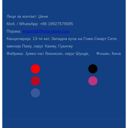
Лице за контакт: Џени
Моб. / WhatsApp: +86 18927579085
Порака:
export02@lofurniture.com
Канцеларија: 13-ти кат, Западна кула на Гоме-Смарт Сити,
авенија Пажу, округ Хаижу, Гуангжу
Фабрика: Јужен пат Лианксин, округ Шунде, Фошан, Кина