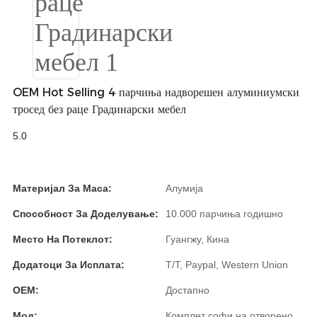
Burmese
Sesotho
čeština
OEM Hot Selling 4 парчиња надворешен алуминиумски
ภาษาไทย
тросед без раце Градинарски мебел
norsk
5.0
Afrikaans
latviešu valoda‎
Материјал За Маса:
Алумија
ქართველი
Способност За Доделување:
10.000 парчиња годишно
Место На Потеклот:
Гуангжу, Кина
Xhosa
Додатоци За Исплата:
T/T, Paypal, Western Union
Latin
OEM:
Достапно
Hausa
Мод:
Комплет софи на отворено