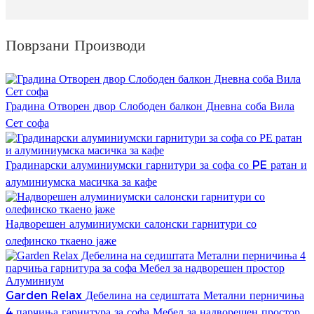
Поврзани Производи
Градина Отворен двор Слободен балкон Дневна соба Вила
Сет софа
Градинарски алуминиумски гарнитури за софа со PE ратан и
алуминиумска масичка за кафе
Надворешен алуминиумски салонски гарнитури со
олефинско ткаено јаже
Garden Relax Дебелина на седиштата Метални перничиња
4 парчиња гарнитура за софа Мебел за надворешен простор