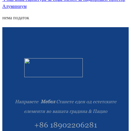
Алуминиум
нема податок
Направете
Мебел
Станете еден од естетските
елементи во вашата градина & Пацио
+86 18902206281