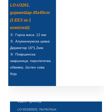
Esperanto
LO-U3261,
дијаметар 45x45cm
Hmong
(1 ЕЕЗ за 1
नेपाली
комплет)
①. Горна маса: 12 мм
②. Алуминиумска цевка:
Дијаметар 16*1,2мм
③. Површинска
завршница: пиролитичка
обвивка; Јаглен сива
боја
Еден тросед
LO-SS18050S, 76x76x76cm