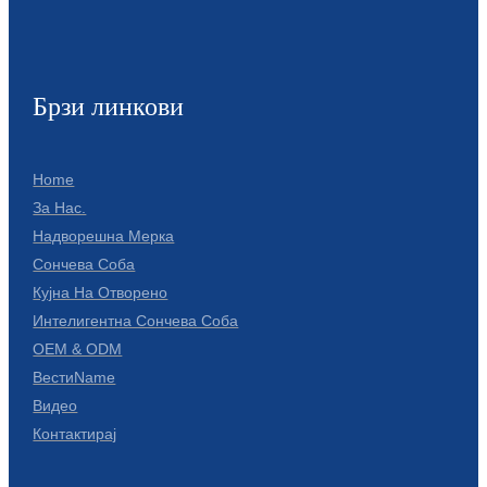
Брзи линкови
Home
За Нас.
Надворешна Мерка
Сончева Соба
Кујна На Отворено
Интелигентна Сончева Соба
OEM & ODM
ВестиName
Видео
Контактирај