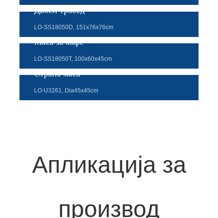
Двоен тросед
LO-SS18050D, 151x76x76cm
Маса за кафе
LO-SS18050T, 100x60x45cm
Страна маса
LO-U3261, Dia45x45cm
Апликација за
производ