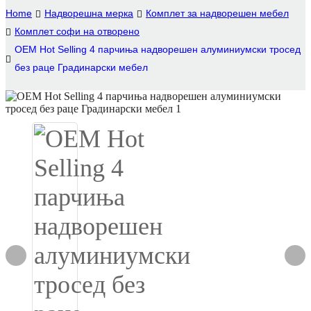
Home
Надворешна мерка
Комплет за надворешен мебел
Igbo
Комплет софи на отворено
OEM Hot Selling 4 парчиња надворешен алуминиумски тросед
አማርኛ
без раце Градинарски мебел
Pilipino
français
Af Soomaali
Shona
Sugbuanon
Euskara
ລາວ
Zulu
Slovenščina