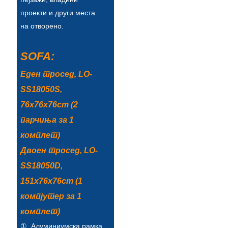
Íslenska
проекти и други места
на отворено.
Hrvatski
Македонски
SOFA:
سنڌي
Еден тросед, LO-
SS18050S,
русский
76x76x76cm (2
اردو
парчиња за 1
יידיש
комплет)
Українська
Двоен тросед, LO-
SS18050D,
தமிழ்
151x76x76cm (1
български
компјутер за 1
తెలుగు
комплет)
①. Алуминиумска рамка