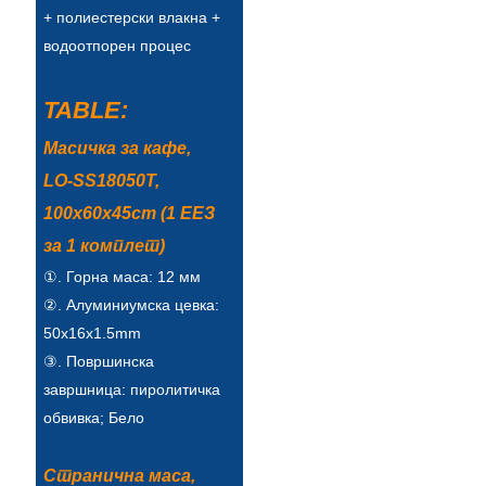
+ полиестерски влакна +
Türkçe
водоотпорен процес
فارسی
TABLE:
հայերեն
Масичка за кафе,
Azərbaycan
LO-SS18050T,
עִבְרִית
100x60x45cm (1 ЕЕЗ
за 1 комплет)
Kurmancî
①. Горна маса: 12 мм
العربية
②. Алуминиумска цевка:
O'zbek
50x16x1.5mm
③. Површинска
繁體中文
завршница: пиролитичка
中文
обвивка; Бело
ئۇيغۇرچە
Странична маса,