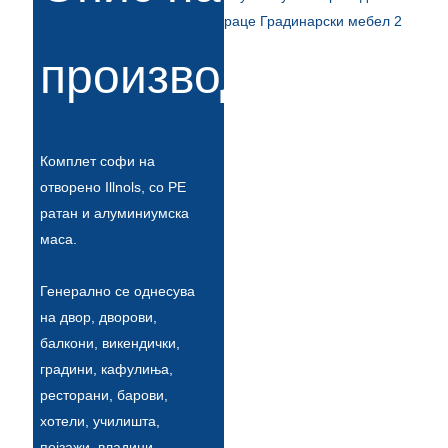
Slovenčina
производи
Српски
Точики
Shqip
Комплет софи на
отворено Illnols, со PE
Қазақ Тілі
ратан и алуминиумска
Bosanski
маса.
italiano
Генерално се однесува
Кыргызча
на двор, дворови,
балкони, викендички,
Lëtzebuergesch
градини, кафулиња,
Magyar
ресторани, барови,
хотели, училишта,
हिन्दी
пејзажи, владини