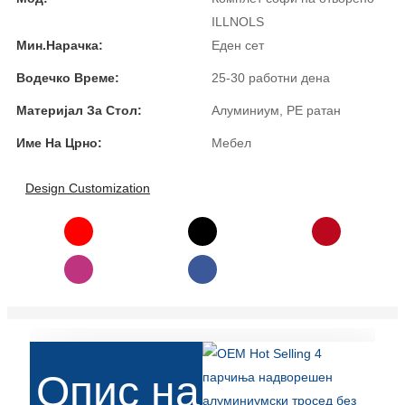
Română
ILLNOLS
Kiswahili
Мин.Нарачка:
Еден сет
Водечко Време:
25-30 работни дена
ខ្មែរ
Материјал За Стол:
Алуминиум, PE ратан
日语
Име На Црно:
Мебел
Maori
Deutsch
Design Customization
සිංහල
Català
Bahasa Melayu
Cymraeg
پښتو
Опис на
Ελληνικά