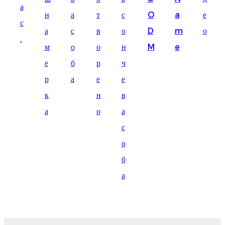
а
Suomi
н
а
т
с
O
a
е
с
lietuvių
а
с
в
о
D
m
о
.
м
о
о
н
M
e
svenska
е
б
р
ч
Eesti
р
а
е
е
Gaeilgenah
к
н
в
Polski
а
о
а
한국어
с
о
Malagasy fiteny
б
Corsu
а
èdè Yorùbá
Tiếng Việt
Монгол