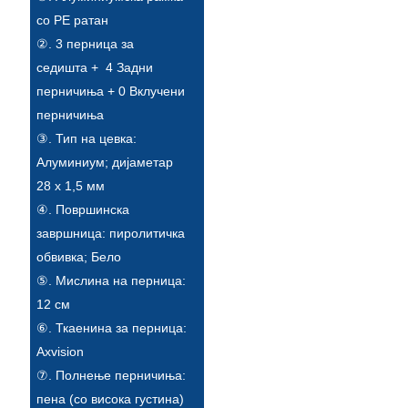
Беларуская
со PE ратан
ਪੰਜਾਬੀ
②. 3 перница за
седишта + 4 Задни
বাংলা
перничиња + 0 Вклучени
dansk
перничиња
③. Тип на цевка:
മലയാളം
Алуминиум; дијаметар
मराठी
28 x 1,5 мм
④. Површинска
ಕನ್ನಡ
завршница: пиролитичка
ગુજરાતી
обвивка; Бело
⑤. Мислина на перница:
ଓଡ଼ିଆ
12 см
Basa Jawa
⑥. Ткаенина за перница:
Axvision
bahasa Indonesia
⑦. Полнење перничиња:
Sundanese
пена (со висока густина)