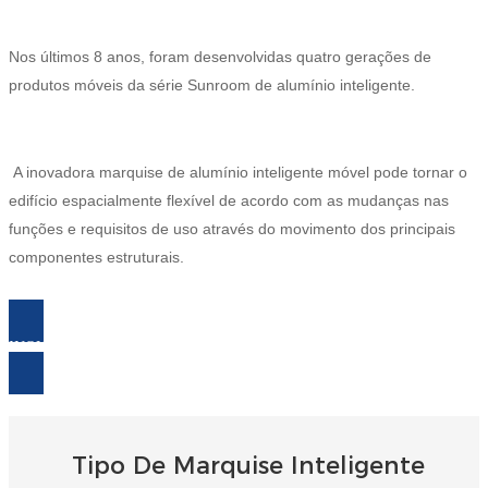
Burmese
Nos últimos 8 anos, foram desenvolvidas quatro gerações de
Sesotho
produtos móveis da série Sunroom de alumínio inteligente.
čeština
ภาษาไทย
A inovadora marquise de alumínio inteligente móvel pode tornar o
norsk
edifício espacialmente flexível de acordo com as mudanças nas
funções e requisitos de uso através do movimento dos principais
Afrikaans
componentes estruturais.
latviešu valoda‎
ქართველი
INQUÉRITO AGORA
Xhosa
Latin
Hausa
Tipo De Marquise Inteligente