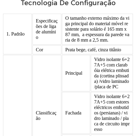
Tecnologia De Configuração
O tamanho externo máximo da vi
Especificaç
ga principal do material móvel re
ões de liga
sistente para solário é 165 mm x
de alumíni
1. Padrão
87 mm, a espessura da parede va
o
ria de 8 mm a 2,5 mm.
Cor
Prata bege, café, cinza titânio
Vidro isolante 6+2
7A+5 com clarab
óia elétrica embuti
Principal
da (cortina plissad
a) /vidro laminado
/placa de PC
Vidro isolante 6+2
7A+5 com estores
eléctricos embutid
Classificaç
Fachada
os (persianas) / vi
ão
dro laminado / pla
ca de circuito impr
esso