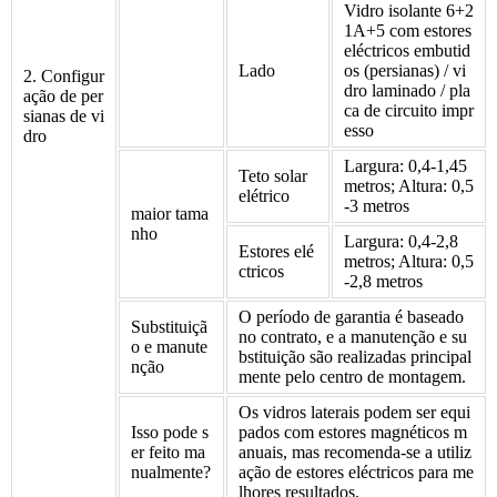
Vidro isolante 6+2
1A+5 com estores
eléctricos embutid
Lado
os (persianas) / vi
2. Configur
dro laminado / pla
ação de per
ca de circuito impr
sianas de vi
esso
dro
Largura: 0,4-1,45
Teto solar
metros; Altura: 0,5
elétrico
-3 metros
maior tama
nho
Largura: 0,4-2,8
Estores elé
metros; Altura: 0,5
ctricos
-2,8 metros
O período de garantia é baseado
Substituiçã
no contrato, e a manutenção e su
o e manute
bstituição são realizadas principal
nção
mente pelo centro de montagem.
Os vidros laterais podem ser equi
Isso pode s
pados com estores magnéticos m
er feito ma
anuais, mas recomenda-se a utiliz
nualmente?
ação de estores eléctricos para me
lhores resultados.