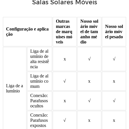
Salas Solares Móveis
Outras
Nosso sol
marcas
ário móv
Nosso sol
Configuração e aplica
de marq
el de tam
ário móv
ção
uises mó
anho mé
el pesado
veis
dio
Liga de al
umínio de
x
√
√
alta resistê
ncia
Liga de al
umínio co
√
x
x
Liga de a
mum
lumínio
Conexão:
Parafusos
x
√
√
ocultos
Conexão:
Parafusos
√
x
x
expostos