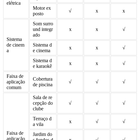
elétrica
Motor ex
√
x
x
posto
Som surro
und integr
x
x
√
ado
Sistema
de cinem
Sistema d
x
x
√
a
e cinema
Sistema d
x
x
√
e karaokê
Faixa de
Cobertura
aplicação
√
√
√
de piscina
comum
Sala de re
cepção do
√
√
√
clube
Terraço d
x
√
√
a vila
Faixa de
Jardim do
aplicação
s fundos d
x
√
√