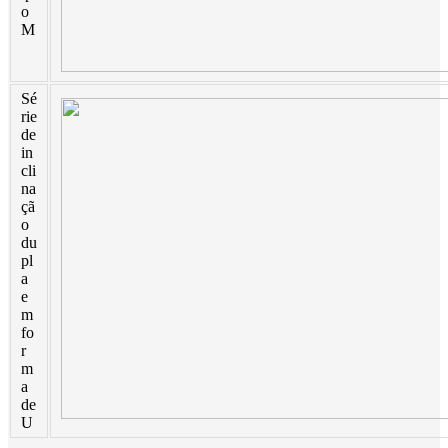
o
Türkçe
M
فارسی
Sé
հայերեն
rie
de
Azərbaycan
in
cli
עִבְרִית
na
çã
o
Kurmancî
du
pl
العربية
a
e
O'zbek
m
fo
繁體中文
r
m
中文
a
de
U
ئۇيغۇرچە