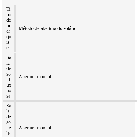
Română
Ti
po
Kiswahili
de
m
ខ្មែរ
Método de abertura do solário
ar
qu
日语
is
e
Maori
Sa
la
Deutsch
de
so
සිංහල
Abertura manual
l l
ux
Català
uo
sa
Bahasa Melayu
Sa
la
Cymraeg
de
so
پښتو
l e
Abertura manual
le
Ελληνικά