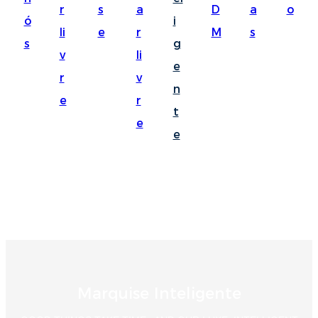
r
s
a
D
a
o
Suomi
ó
i
li
e
r
M
s
lietuvių
s
g
v
li
e
svenska
r
v
n
Eesti
e
r
t
Gaeilgenah
e
e
Polski
한국어
Malagasy fiteny
Corsu
èdè Yorùbá
Marquise Inteligente
Tiếng Việt
Монгол