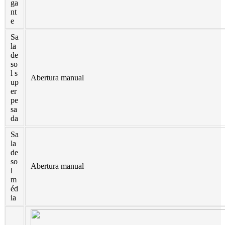
ga
nt
Slovenčina
e
Sa
Српски
la
de
Точики
so
l s
Shqip
Abertura manual
up
er
Қазақ Тілі
pe
sa
Bosanski
da
Sa
italiano
la
de
Кыргызча
so
Abertura manual
l
Lëtzebuergesch
m
éd
Magyar
ia
हिन्दी