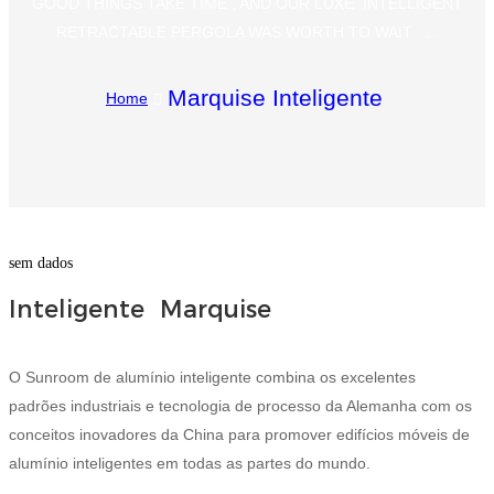
GOOD THINGS TAKE TIME , AND OUR LUXE INTELLIGENT
RETRACTABLE PERGOLA WAS WORTH TO WAIT ...
Igbo
አማርኛ
Marquise Inteligente
Home
Pilipino
français
Af Soomaali
Shona
sem dados
Inteligente Marquise
Sugbuanon
Euskara
O Sunroom de alumínio inteligente combina os excelentes
ລາວ
padrões industriais e tecnologia de processo da Alemanha com os
Zulu
conceitos inovadores da China para promover edifícios móveis de
alumínio inteligentes em todas as partes do mundo.
Slovenščina