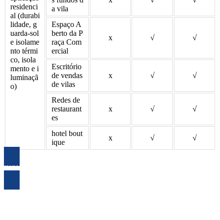
residenci
a vila
al (durabi
lidade, g
Espaço A
uarda-sol
berto da P
x
√
√
e isolame
raça Com
nto térmi
ercial
co, isola
Escritório
mento e i
de vendas
x
√
√
luminaçã
de vilas
o)
Redes de
restaurant
x
√
√
es
hotel bout
x
√
√
ique
INQUÉRITO AGORA