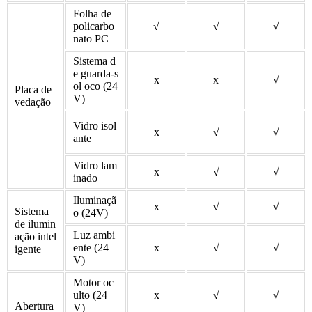
Folha de
policarbo
√
√
√
nato PC
Sistema d
e guarda-s
x
x
√
ol oco (24
Placa de
V)
vedação
Vidro isol
x
√
√
ante
Vidro lam
x
√
√
inado
Iluminaçã
x
√
√
Sistema
o (24V)
de ilumin
Luz ambi
ação intel
ente (24
x
√
√
igente
V)
Motor oc
ulto (24
x
√
√
Abertura
V)